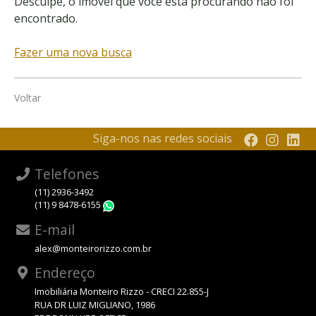
Desculpe, o imóvel que você está procurando não foi
encontrado.
Fazer uma nova busca
Voltar
Siga-nos nas redes sociais
Telefones
(11) 2936-3492
(11) 9 8478-6155
WhatsApp
E-mail
alex@monteirorizzo.com.br
Endereço
Imobiliária Monteiro Rizzo - CRECI 22.855-J
RUA DR LUIZ MIGLIANO, 1986