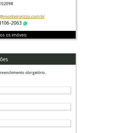
 102098
@monteirorizzo.com.br
 8106-2063
WhatsApp
dos os imóveis
ões
reenchimento obrigatório.