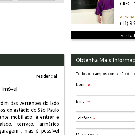
CRECI:
adriana
(11) 9
Ver to
Obtenha Mais Informaç
Todos os campos com
são de p
*
residencial
Nome
*
 Imóvel
E-mail
*
rdim das vertentes do lado
os do estádio do São Paulo
ente mobiliado, é entrar e
Telefone
*
alado, terraço, armários
garagem , mas é possível
Mensagem