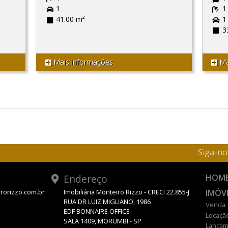
1
1
41.00 m²
1
3
Mais informações
Ma
Siga-no
Endereço
HOM
IMÓV
rorizzo.com.br
Imobiliária Monteiro Rizzo - CRECI 22.855-J
RUA DR LUIZ MIGLIANO, 1986
Venda
EDF BONNAIRE OFFICE
Locaçã
SALA 1409, MORUMBI - SP
Lançam