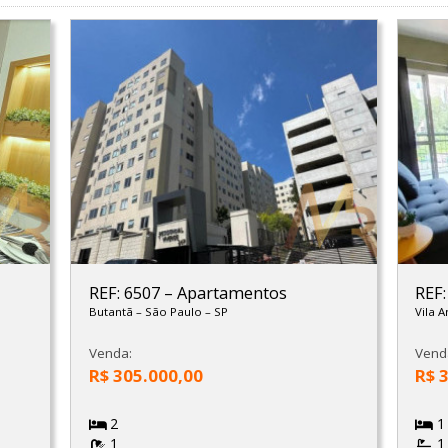
REF: 6507
–
Apartamentos
REF
Butantã
–
São Paulo
–
SP
Vila 
Venda:
Vend
R$ 305.000,00
R$ 
2
1
1
1