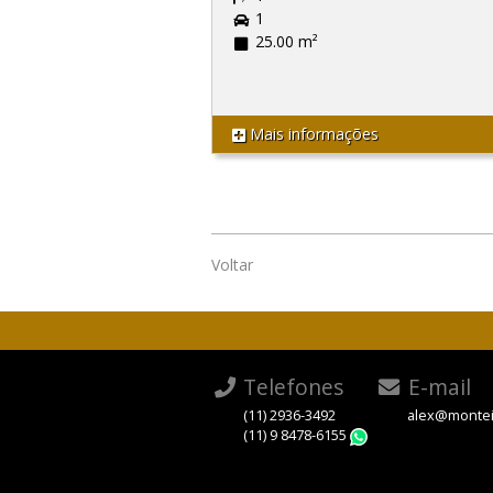
1
25.00 m²
Mais informações
Voltar
Telefones
E-mail
(11) 2936-3492
alex@montei
(11) 9 8478-6155
WhatsApp