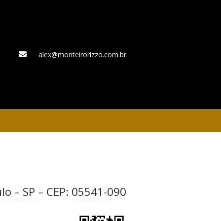
alex@monteirorizzo.com.br
WhatsApp
lo – SP – CEP:
05541-090