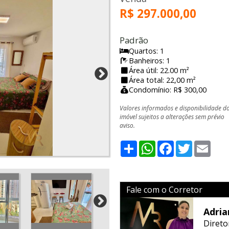
R$ 297.000,00
Padrão
Quartos: 1
Banheiros: 1
Área útil: 22.00 m²
Área total: 22,00 m²
Condomínio: R$ 300,00
Valores informados e disponibilidade d
imóvel sujeitos a alterações sem prévio
aviso.
Share
WhatsApp
Facebook
Twitter
Emai
Fale com o Corretor
Adria
Direto