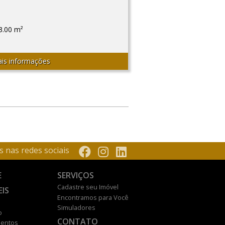
3.00 m²
is informações
s nas redes sociais
E
SERVIÇOS
Cadastre seu Imóvel
EIS
Encontramos para Você
Simuladores
o
CONTATO
entos