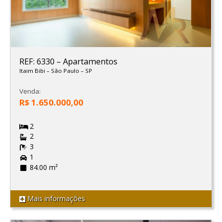
REF: 6330
–
Apartamentos
Itaim Bibi
–
São Paulo
–
SP
Venda:
R$ 1.650.000,00
2
2
3
1
84.00 m²
Mais informações