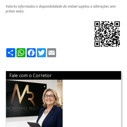
Valores informados e disponibilidade do imóvel sujeitos a alterações sem
prévio aviso.
Share
WhatsApp
Facebook
Twitter
Email
Fale com o Corretor