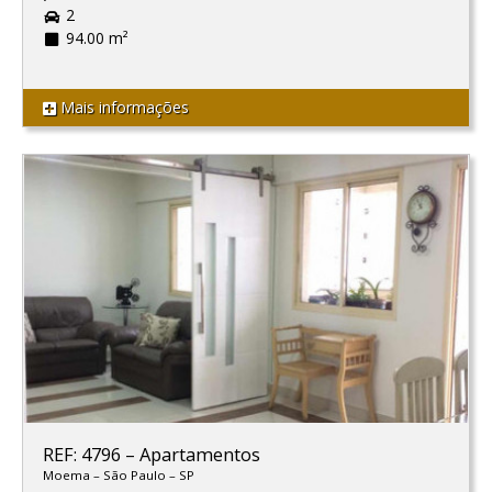
2
94.00 m²
Mais informações
REF: 4796
–
Apartamentos
Moema
–
São Paulo
–
SP