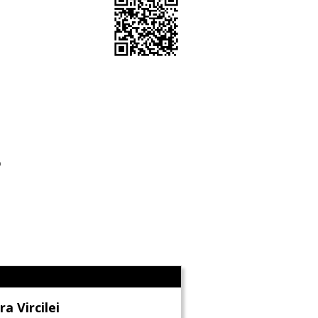
o
l
ra Vircilei