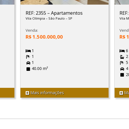
REF: 2355
–
Apartamentos
REF
Vila Olímpia
–
São Paulo
–
SP
Vila 
Venda:
Vend
R$ 1.500.000,00
R$ 
1
6
1
2
1
5
40.00 m²
4
2
Mais informações
Ma