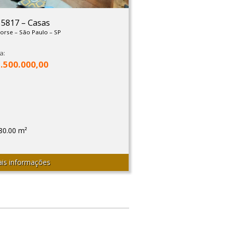
: 5817
–
Casas
Morse
–
São Paulo
–
SP
a:
1.500.000,00
80.00 m²
is informações