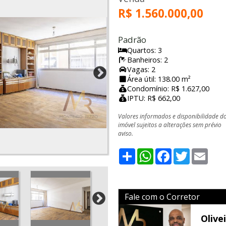
R$ 1.560.000,00
Padrão
Quartos: 3
Banheiros: 2
Vagas: 2
Área útil: 138.00 m²
Condomínio: R$ 1.627,00
IPTU: R$ 662,00
Valores informados e disponibilidade d
imóvel sujeitos a alterações sem prévio
aviso.
Share
WhatsApp
Facebook
Twitter
Emai
Fale com o Corretor
Olivei