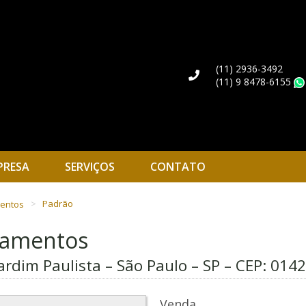
(11) 2936-3492
(11) 9 8478-6155
PRESA
SERVIÇOS
CONTATO
mentos
Padrão
rtamentos
ardim Paulista – São Paulo – SP – CEP:
0142
Venda