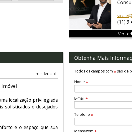
Consul
vircile
(11) 9
Ver to
Obtenha Mais Informaç
Todos os campos com
são de p
*
residencial
Nome
*
 Imóvel
E-mail
*
ma localização privilegiada
s sofisticados e desejados
Telefone
*
nforto e o espaço que sua
Mensagem
*