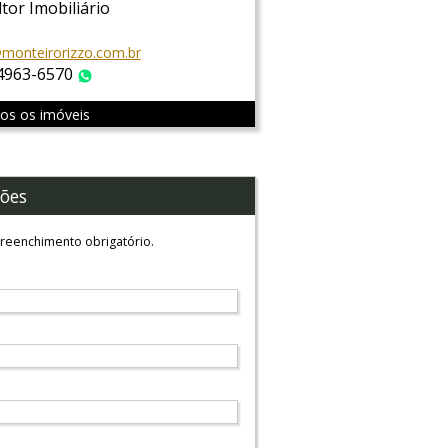
tor Imobiliário
i@monteirorizzo.com.br
 4963-6570
WhatsApp
dos os imóveis
ões
reenchimento obrigatório.