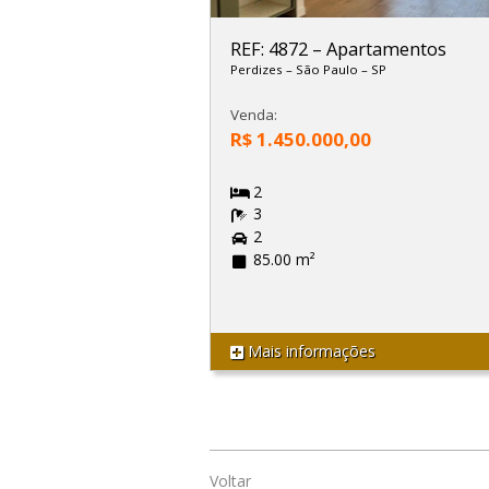
REF: 4872
–
Apartamentos
Perdizes
–
São Paulo
–
SP
Venda:
R$ 1.450.000,00
2
3
2
85.00 m²
Mais informações
Voltar