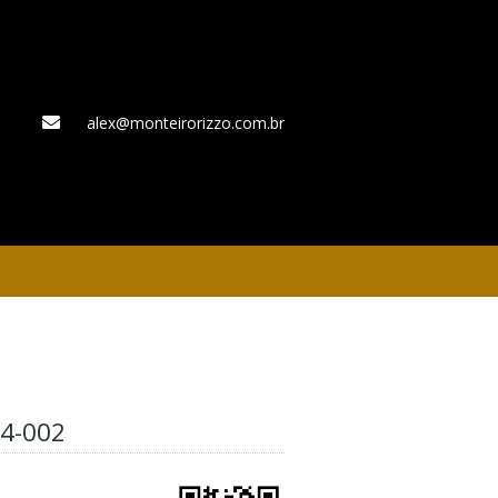
alex@monteirorizzo.com.br
WhatsApp
4-002