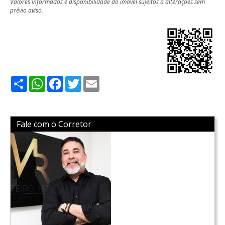
Valores informados e disponibilidade do imóvel sujeitos a alterações sem
prévio aviso.
Share
WhatsApp
Facebook
Twitter
Email
Fale com o Corretor