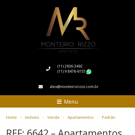
(11) 2936-3492
(11) 9 8478-6155
WhatsApp
alex@monteirorizzo.com.br
Menu
Home
Imóveis
Venda
Apartamentos
Padrão
REF: 6642 – Apartamentos