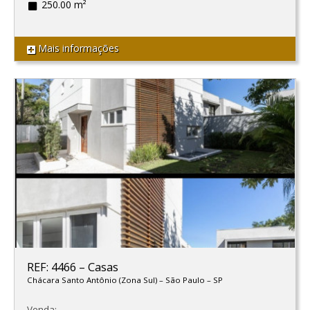
250.00 m²
Mais informações
REF: 4466
–
Casas
Chácara Santo Antônio (Zona Sul)
–
São Paulo
–
SP
Venda: