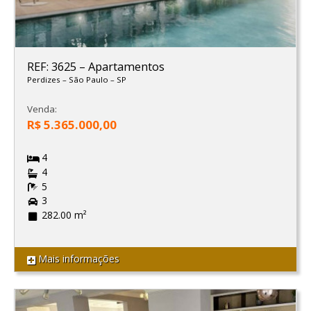
REF: 3625
–
Apartamentos
Perdizes
–
São Paulo
–
SP
Venda:
R$ 5.365.000,00
4
4
5
3
282.00 m²
Mais informações