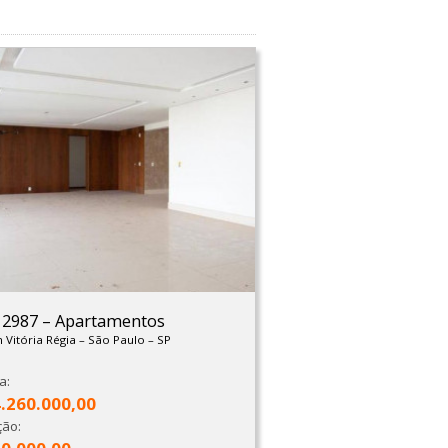
: 2987
–
Apartamentos
m Vitória Régia
–
São Paulo
–
SP
a:
4.260.000,00
ção: