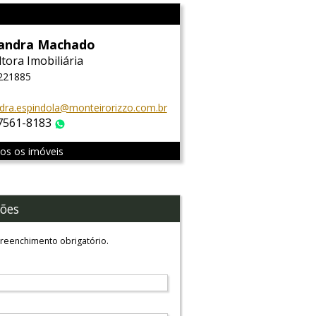
sandra Machado
tora Imobiliária
 221885
dra.espindola@monteirorizzo.com.br
 7561-8183
WhatsApp
dos os imóveis
ões
reenchimento obrigatório.