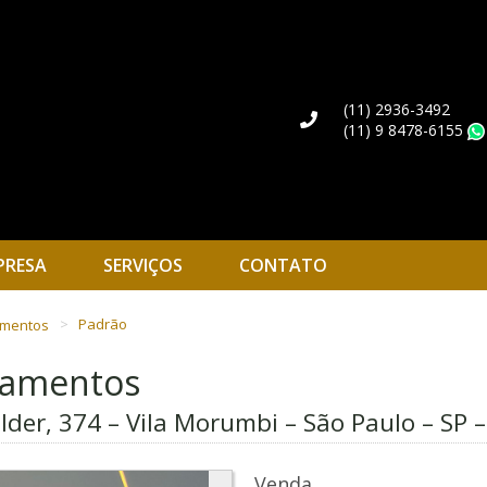
(11) 2936-3492
(11) 9 8478-6155
PRESA
SERVIÇOS
CONTATO
amentos
Padrão
rtamentos
lder, 374 – Vila Morumbi – São Paulo – SP 
Venda