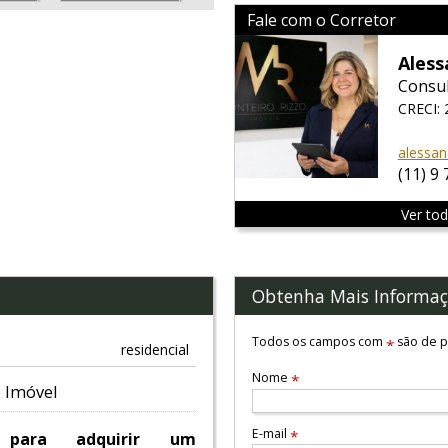
Fale com o Corretor
Ales
Consul
CRECI:
alessan
(11) 9
Ver to
Obtenha Mais Informaç
Todos os campos com
são de p
*
residencial
Nome
*
 Imóvel
E-mail
*
e para adquirir um