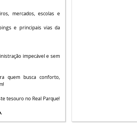
iros, mercados, escolas e
ings e principais vias da
inistração impecável e sem
ara quem busca conforto,
m!
ste tesouro no Real Parque!
.