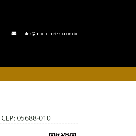
alex@monteirorizzo.com.br
WhatsApp
– CEP:
05688-010