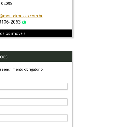
 102098
@monteirorizzo.com.br
 8106-2063
WhatsApp
dos os imóveis
ões
reenchimento obrigatório.