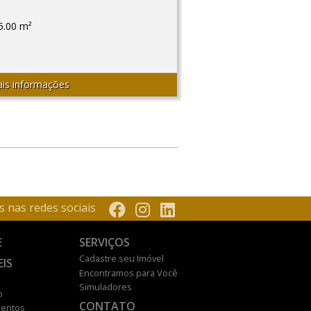
5.00 m²
is informações
s nas redes sociais
E
SERVIÇOS
Cadastre seu Imóvel
EIS
Encontramos para Você
Simuladores
o
CONTATO
entos