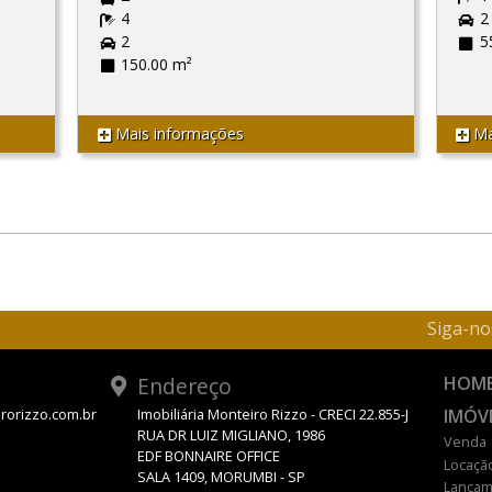
4
2
2
5
150.00 m²
Mais informações
Ma
Siga-no
Endereço
HOM
IMÓV
rorizzo.com.br
Imobiliária Monteiro Rizzo - CRECI 22.855-J
RUA DR LUIZ MIGLIANO, 1986
Venda
EDF BONNAIRE OFFICE
Locaçã
SALA 1409, MORUMBI - SP
Lançam