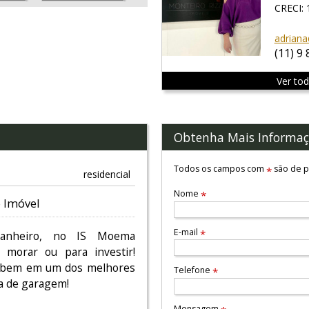
CRECI:
adriana
(11) 9
Ver to
Obtenha Mais Informaç
Todos os campos com
são de p
*
residencial
Nome
*
 Imóvel
E-mail
*
anheiro, no IS Moema
a morar ou para investir!
r bem em um dos melhores
Telefone
*
a de garagem!
Mensagem