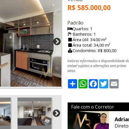
R$ 585.000,00
Padrão
Quartos: 1
Banheiros: 1
Área útil: 34.00 m²
Área total: 34,00 m²
Condomínio: R$ 800,00
Valores informados e disponibilidade d
imóvel sujeitos a alterações sem prévio
aviso.
Share
WhatsApp
Facebook
Twitter
Emai
Fale com o Corretor
Adria
Direto