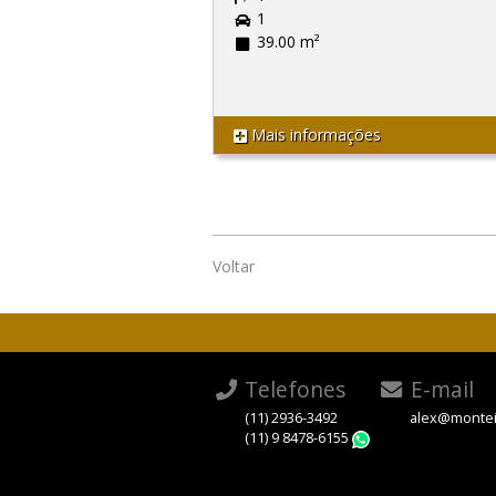
1
39.00 m²
Mais informações
Voltar
Telefones
E-mail
(11) 2936-3492
alex@montei
(11) 9 8478-6155
WhatsApp