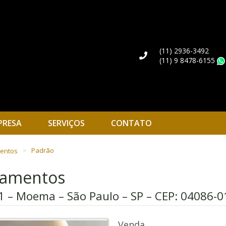
(11) 2936-3492
(11) 9 8478-6155
PRESA
SERVIÇOS
CONTATO
mentos
Padrão
rtamentos
1 – Moema – São Paulo – SP – CEP:
04086-0
Venda