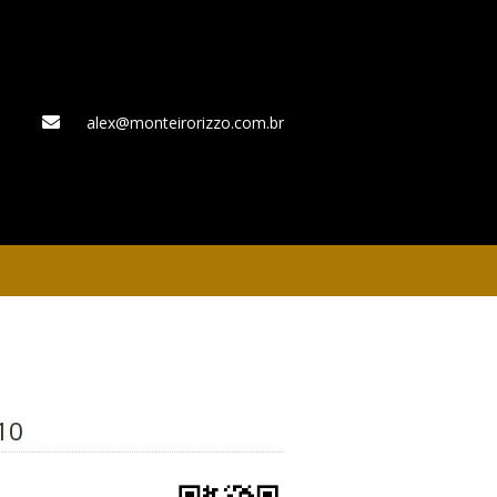
alex@monteirorizzo.com.br
WhatsApp
10