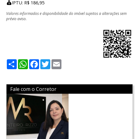
IPTU: R$ 186,95
Valores informados e disponibilidade do imóvel sujeitos a alterações sem
prévio aviso.
Share
WhatsApp
Facebook
Twitter
Email
Fale com o Corretor