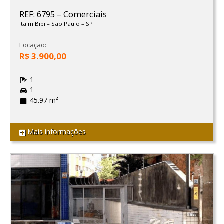
REF: 6795
–
Comerciais
Itaim Bibi
–
São Paulo
–
SP
Locação:
R$ 3.900,00
1
1
45.97 m²
Mais informações