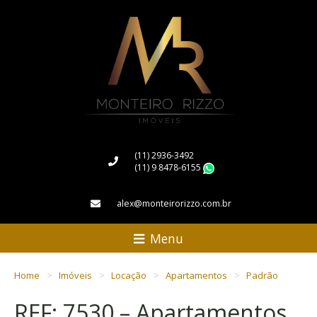
(11) 2936-3492
(11) 9 8478-6155
WhatsApp
alex@monteirorizzo.com.br
Menu
Home
Imóveis
Locação
Apartamentos
Padrão
REF: 7530 – Apartamentos