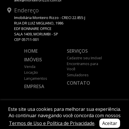
alex@monteirorizzo.com.br
Endereço
Imobiliária Monteiro Rizzo - CRECI 22.855-J
RUA DR LUIZ MIGLIANO, 1986
EDF BONNAIRE OFFICE
SALA 1409, MORUMBI - SP
CEP 05711-001
HOME
SERVIÇOS
Cadastre seu Imóvel
IMÓVEIS
Encontramos para
Venda
Você
Locação
Simuladores
Lançamentos
CONTATO
EMPRESA
DESENVOLVIDO POR
Este site usa cookies para melhorar sua experiência.
Ao continuar navegando você concorda com nossos
Termos de Uso e Política de Privacidade
.
Aceitar
© 2026 MONTEIRO RIZZO.