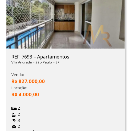
REF: 7693
–
Apartamentos
Vila Andrade
–
São Paulo
–
SP
Venda:
R$ 827.000,00
Locação:
R$ 4.000,00
2
2
3
2