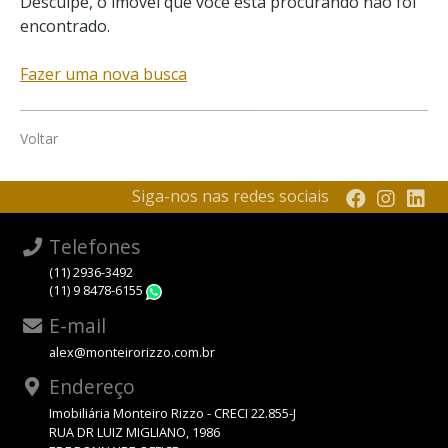
Desculpe, o imóvel que você está procurando não foi
encontrado.
Fazer uma nova busca
Voltar
Siga-nos nas redes sociais
Telefones
(11) 2936-3492
(11) 9 8478-6155
WhatsApp
E-mail
alex@monteirorizzo.com.br
Endereço
Imobiliária Monteiro Rizzo - CRECI 22.855-J
RUA DR LUIZ MIGLIANO, 1986