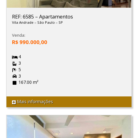
REF: 6585
–
Apartamentos
Vila Andrade
–
São Paulo
–
SP
Venda:
R$ 990.000,00
4
3
5
3
167.00 m²
Mais informações