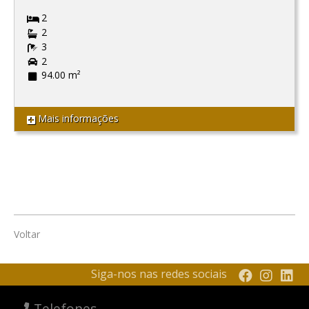
2
2
3
2
94.00 m²
Mais informações
Voltar
Siga-nos nas redes sociais
Telefones