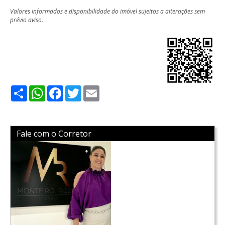
Valores informados e disponibilidade do imóvel sujeitos a alterações sem
prévio aviso.
Share
WhatsApp
Facebook
Twitter
Email
Fale com o Corretor