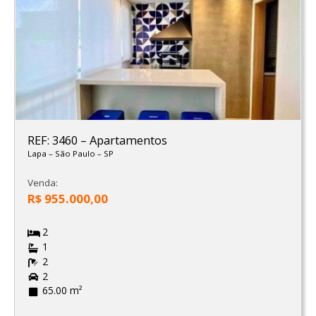
REF: 3460
–
Apartamentos
Lapa
–
São Paulo
–
SP
Venda:
R$ 955.000,00
2
1
2
2
65.00 m²