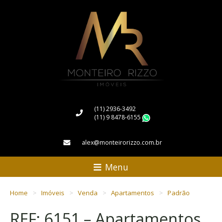
(11) 2936-3492
(11) 9 8478-6155
WhatsApp
alex@monteirorizzo.com.br
Menu
Home
Imóveis
Venda
Apartamentos
Padrão
REF: 6151 – Apartamentos