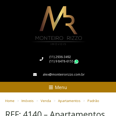
(11) 2936-3492
(11) 9 8478-6155
WhatsApp
alex@monteirorizzo.com.br
Menu
Home
Imóveis
Venda
Apartamentos
Padrão
REF: 4140 – Apartamentos