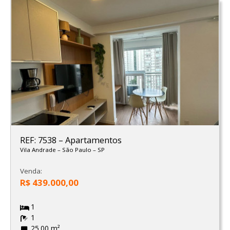
REF: 7538
–
Apartamentos
Vila Andrade
–
São Paulo
–
SP
Venda:
R$ 439.000,00
1
1
25.00 m²