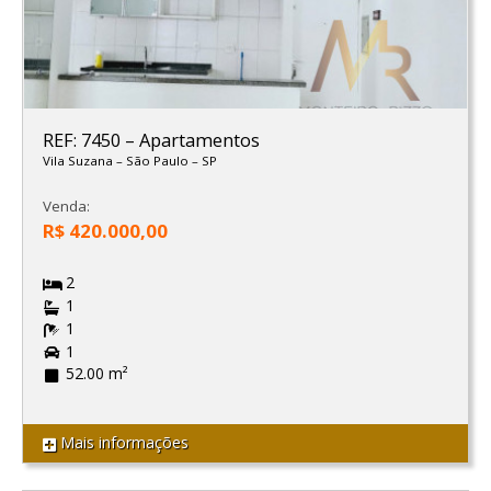
REF: 7450
–
Apartamentos
Vila Suzana
–
São Paulo
–
SP
Venda:
R$ 420.000,00
2
1
1
1
52.00 m²
Mais informações