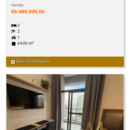
Venda:
R$ 488.000,00
3
2
1
64.00 m²
Mais informações