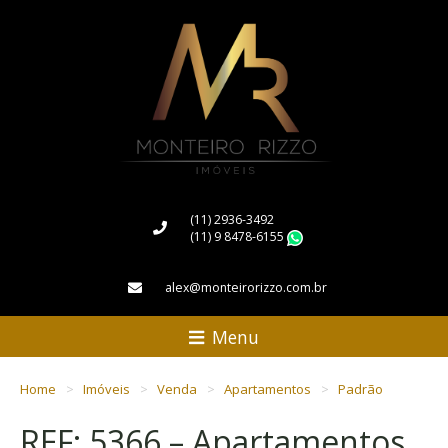
(11) 2936-3492
(11) 9 8478-6155
WhatsApp
alex@monteirorizzo.com.br
Menu
Home
Imóveis
Venda
Apartamentos
Padrão
REF: 5366 – Apartamentos