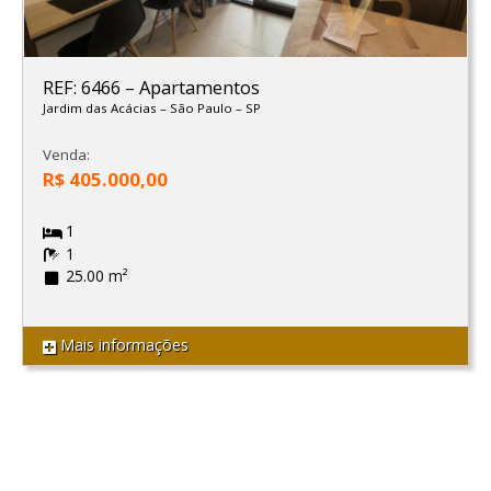
REF: 6466
–
Apartamentos
Jardim das Acácias
–
São Paulo
–
SP
Venda:
R$ 405.000,00
1
1
25.00 m²
Mais informações