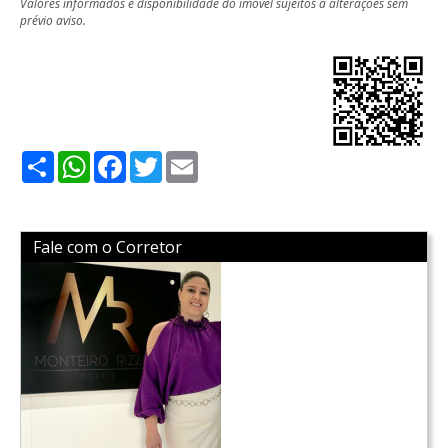
Valores informados e disponibilidade do imóvel sujeitos a alterações sem
prévio aviso.
Share
WhatsApp
Facebook
Twitter
Email
Fale com o Corretor