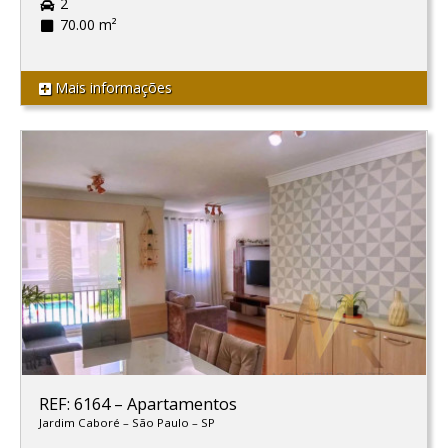
2
70.00 m²
Mais informações
REF: 6164
–
Apartamentos
Jardim Caboré
–
São Paulo
–
SP