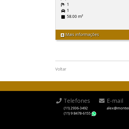
1
1
58.00 m²
Mais informações
Voltar
Telefones
E-mail
(11) 2936-3492
alex@montei
(11) 9 8478-6155
WhatsApp