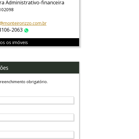
ra Administrativo-financeira
 102098
@monteirorizzo.com.br
 8106-2063
WhatsApp
dos os imóveis
ões
reenchimento obrigatório.