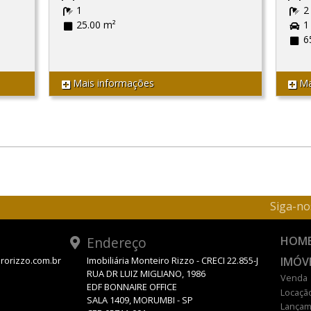
1
2
25.00 m²
1
6
Mais informações
Ma
Siga-no
Endereço
HOM
IMÓV
rorizzo.com.br
Imobiliária Monteiro Rizzo - CRECI 22.855-J
RUA DR LUIZ MIGLIANO, 1986
Venda
EDF BONNAIRE OFFICE
Locaçã
SALA 1409, MORUMBI - SP
Lançam