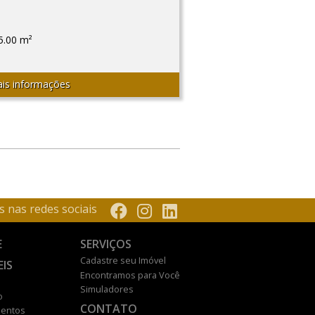
5.00 m²
is informações
s nas redes sociais
E
SERVIÇOS
Cadastre seu Imóvel
EIS
Encontramos para Você
Simuladores
o
CONTATO
entos