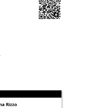
o
l
na Rizzo