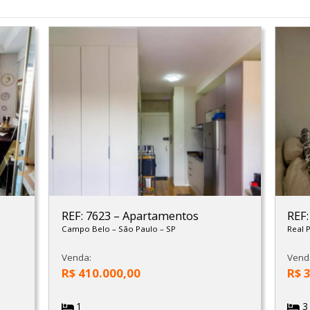
REF: 7623
–
Apartamentos
REF
Campo Belo
–
São Paulo
–
SP
Real 
Venda:
Vend
R$ 410.000,00
R$ 
1
3