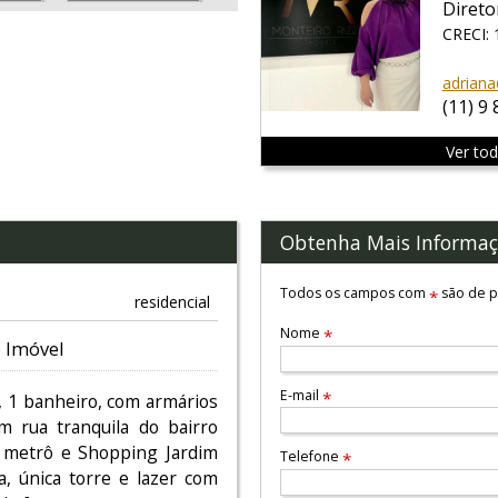
Direto
CRECI:
adriana
(11) 9
Ver to
Obtenha Mais Informaç
Todos os campos com
são de p
*
residencial
Nome
*
 Imóvel
E-mail
*
 1 banheiro, com armários
em rua tranquila do bairro
 metrô e Shopping Jardim
Telefone
*
a, única torre e lazer com