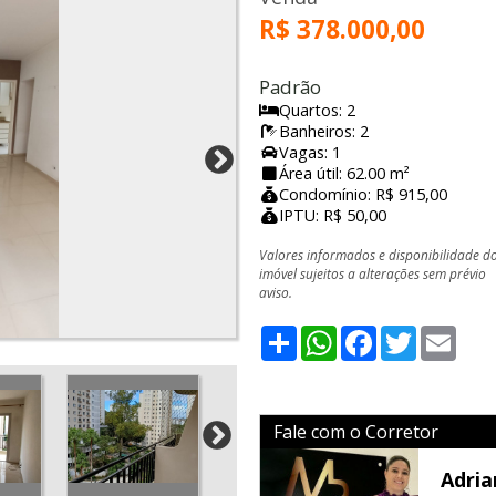
R$ 378.000,00
Padrão
Quartos: 2
Banheiros: 2
Vagas: 1
Área útil: 62.00 m²
Condomínio: R$ 915,00
IPTU: R$ 50,00
Valores informados e disponibilidade d
imóvel sujeitos a alterações sem prévio
aviso.
Share
WhatsApp
Facebook
Twitter
Emai
Fale com o Corretor
Adria