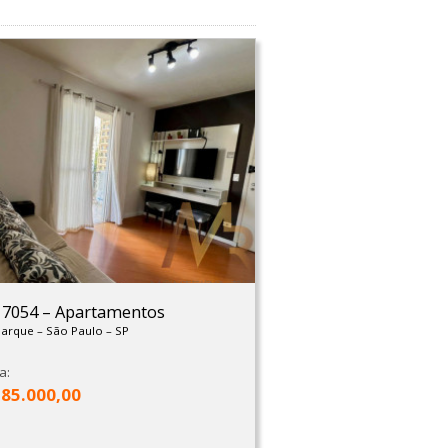
: 7054
–
Apartamentos
Parque
–
São Paulo
–
SP
a:
385.000,00