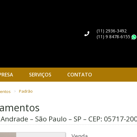
(11) 2936-3492
(11) 9 8478-6155
PRESA
SERVIÇOS
CONTATO
mentos
Padrão
rtamentos
 Andrade – São Paulo – SP – CEP:
05717-20
Venda