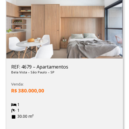
REF: 4679
–
Apartamentos
Bela Vista
–
São Paulo
–
SP
Venda:
R$ 380.000,00
1
1
30.00 m²