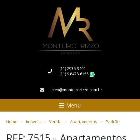
(11) 2936-3492
(11) 9 8478-6155
WhatsApp
alex@monteirorizzo.com.br
Menu
Home
Imóveis
Venda
Apartamentos
Padrão
REF: 7515 – Apartamentos