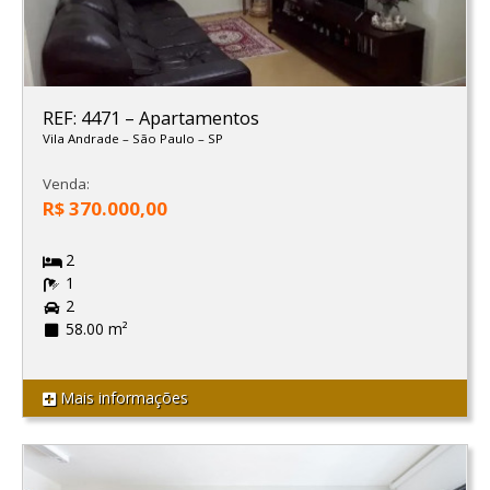
REF: 4471
–
Apartamentos
Vila Andrade
–
São Paulo
–
SP
Venda:
R$ 370.000,00
2
1
2
58.00 m²
Mais informações