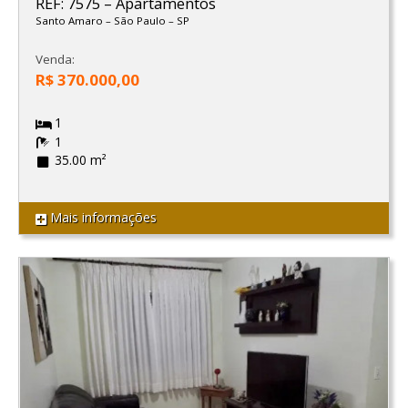
REF: 7575
–
Apartamentos
Santo Amaro
–
São Paulo
–
SP
Venda:
R$ 370.000,00
1
1
35.00 m²
Mais informações