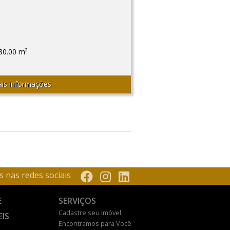
80.00 m²
is informações
s nas redes sociais
E
SERVIÇOS
Cadastre seu Imóvel
EIS
Encontramos para Você