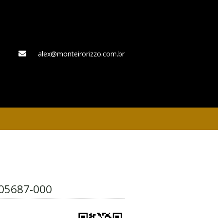
alex@monteirorizzo.com.br
WhatsApp
05687-000