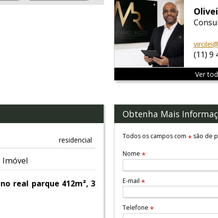
Olivei
Consul
vircile
(11) 9
Ver to
Obtenha Mais Informaç
Todos os campos com
são de p
*
residencial
Nome
*
 Imóvel
E-mail
*
no real parque 412m², 3
Telefone
*