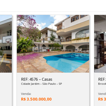
REF: 4576
–
Casas
REF
Cidade Jardim
–
São Paulo
–
SP
Brook
Venda:
Vend
R$ 3.500.000,00
R$ 