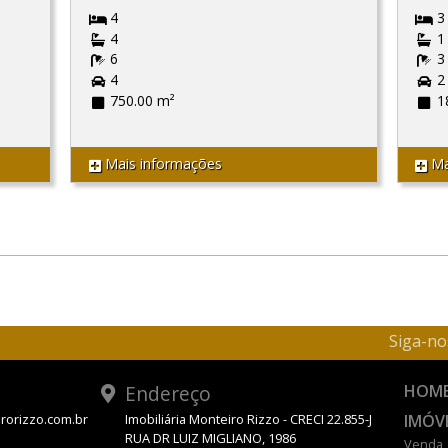
4
3
4
1
6
3
4
2
750.00 m²
1
Mais informações
Ma
Siga-no
Endereço
HOM
IMÓV
rorizzo.com.br
Imobiliária Monteiro Rizzo - CRECI 22.855-J
RUA DR LUIZ MIGLIANO, 1986
Venda