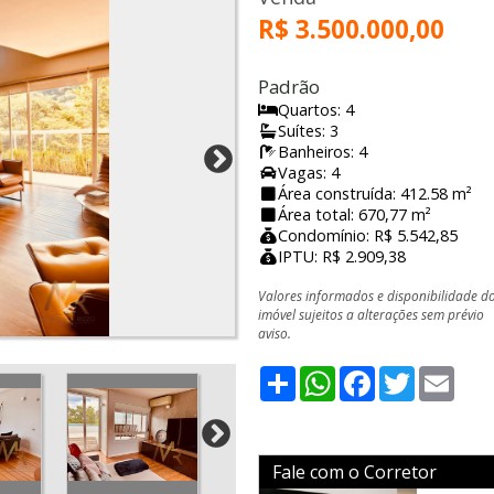
R$ 3.500.000,00
Padrão
Quartos: 4
Suítes: 3
Banheiros: 4
Vagas: 4
Área construída: 412.58 m²
Área total: 670,77 m²
Condomínio: R$ 5.542,85
IPTU: R$ 2.909,38
Valores informados e disponibilidade d
imóvel sujeitos a alterações sem prévio
aviso.
Share
WhatsApp
Facebook
Twitter
Emai
Fale com o Corretor