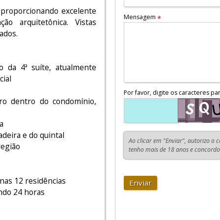
, proporcionando excelente
Mensagem
*
ção arquitetônica. Vistas
ados.
s
o da 4ª suíte, atualmente
cial
Por favor, digite os caracteres pa
aro dentro do condomínio,
a
deira e do quintal
Ao clicar em "Enviar", autorizo o 
região
tenho mais de 18 anos e concord
nas 12 residências
Enviar
ndo 24 horas