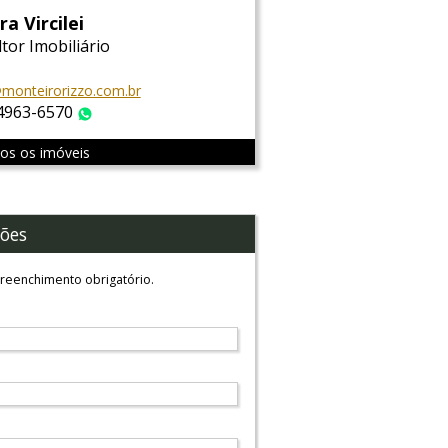
ra Vircilei
tor Imobiliário
i@monteirorizzo.com.br
 4963-6570
WhatsApp
dos os imóveis
ões
reenchimento obrigatório.