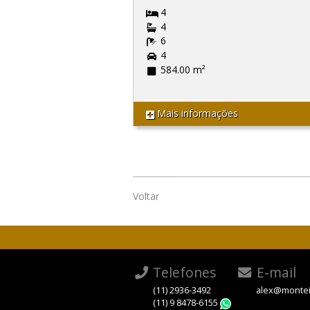
4
4
6
4
584.00 m²
Mais informações
Voltar
Telefones
E-mail
(11) 2936-3492
alex@montei
(11) 9 8478-6155
WhatsApp