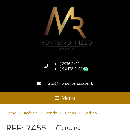
(11) 2936-3492
(11) 9 8478-6155
WhatsApp
alex@monteirorizzo.com.br
Menu
Home
Imóveis
Venda
Casas
Padrão
REF: 7455 – Casas