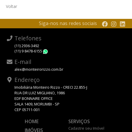
Voltar
Siga-nos nas redes sociais
Telefones
(11) 2936-3492
(11) 9 8478-6155
WhatsApp
E-mail
alex@monteirorizzo.com.br
Endereço
Imobiliária Monteiro Rizzo - CRECI 22.855-J
RUA DR LUIZ MIGLIANO, 1986
EDF BONNAIRE OFFICE
SALA 1409, MORUMBI - SP
CEP 05711-001
HOME
SERVIÇOS
Cadastre seu Imóvel
IMÓVEIS