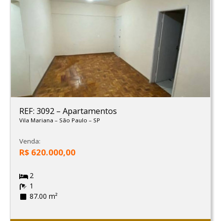
REF: 3092
–
Apartamentos
Vila Mariana
–
São Paulo
–
SP
Venda:
R$ 620.000,00
2
1
87.00 m²