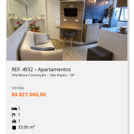
REF: 4932
–
Apartamentos
Vila Nova Conceição
–
São Paulo
–
SP
Venda:
R$ 827.000,00
1
1
1
33.00 m²