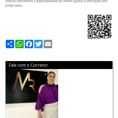
Valores informados e disponibilidade do imóvel sujeitos a alterações sem
prévio aviso.
Share
WhatsApp
Facebook
Twitter
Email
Fale com o Corretor