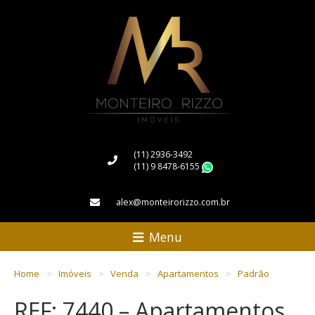
(11) 2936-3492
(11) 9 8478-6155
WhatsApp
alex@monteirorizzo.com.br
Menu
Home
Imóveis
Venda
Apartamentos
Padrão
REF: 7440 – Apartamentos