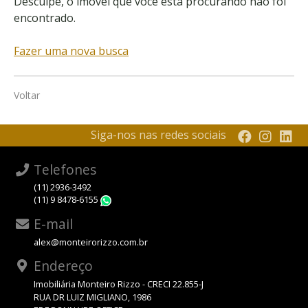
Desculpe, o imóvel que você está procurando não foi
encontrado.
Fazer uma nova busca
Voltar
Siga-nos nas redes sociais
Telefones
(11) 2936-3492
(11) 9 8478-6155
WhatsApp
E-mail
alex@monteirorizzo.com.br
Endereço
Imobiliária Monteiro Rizzo - CRECI 22.855-J
RUA DR LUIZ MIGLIANO, 1986