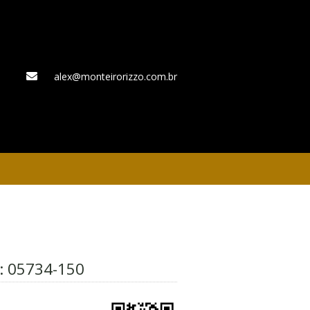
alex@monteirorizzo.com.br
WhatsApp
P:
05734-150