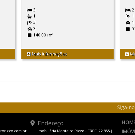
3
2
1
1
3
1
3
5
140.00 m²
Mais informações
Ma
Siga-no
Endereço
HOM
IMÓV
rorizzo.com.br
Imobiliária Monteiro Rizzo - CRECI 22.855-J