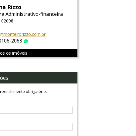
na Rizzo
ra Administrativo-financeira
 102098
@monteirorizzo.com.br
 8106-2063
WhatsApp
dos os imóveis
ões
reenchimento obrigatório.