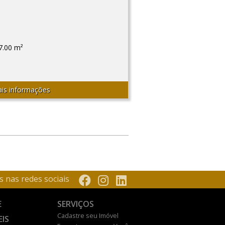
7.00 m²
is informações
s nas redes sociais
E
SERVIÇOS
Cadastre seu Imóvel
EIS