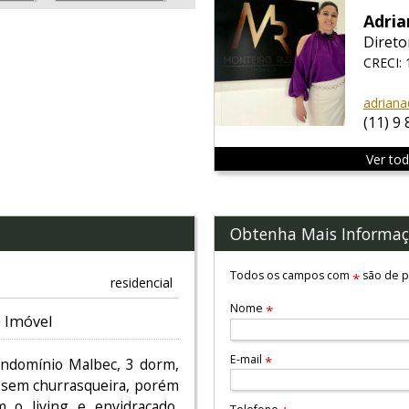
Adria
Direto
CRECI:
adriana
(11) 9
Ver to
Obtenha Mais Informaç
Todos os campos com
são de p
*
residencial
Nome
*
 Imóvel
E-mail
*
ndomínio Malbec, 3 dorm,
 (sem churrasqueira, porém
m o living e envidraçado,