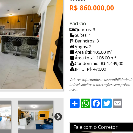
R$ 860.000,00
Padrão
Quartos: 3
Suítes: 1
Banheiros: 3
Vagas: 2
Área útil: 106.00 m²
Área total: 106,00 m²
Condomínio: R$ 1.449,00
IPTU: R$ 470,00
Valores informados e disponibilidade d
imóvel sujeitos a alterações sem prévio
aviso.
Share
WhatsApp
Facebook
Twitter
Emai
Fale com o Corretor