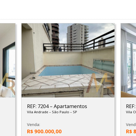
REF: 7204
–
Apartamentos
REF
Vila Andrade
–
São Paulo
–
SP
Vila 
Venda:
Vend
R$ 900.000,00
R$ 