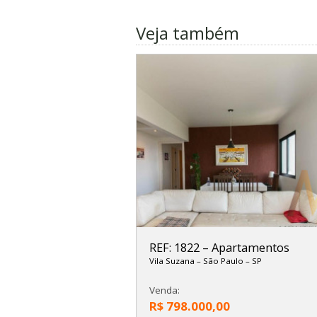
Veja também
REF: 1822
–
Apartamentos
Vila Suzana
–
São Paulo
–
SP
Venda:
R$ 798.000,00