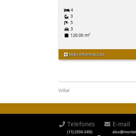
4
3
5
3
120.00 m²
Mais informações
Voltar
Telefones
E-mail
(11) 2936-3492
alex@montei