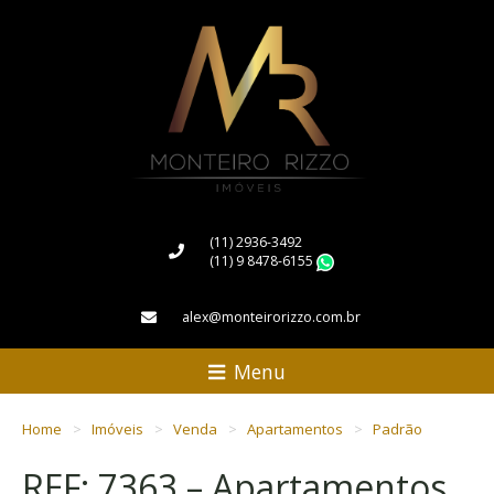
(11) 2936-3492
(11) 9 8478-6155
WhatsApp
alex@monteirorizzo.com.br
Menu
Home
Imóveis
Venda
Apartamentos
Padrão
REF: 7363 – Apartamentos