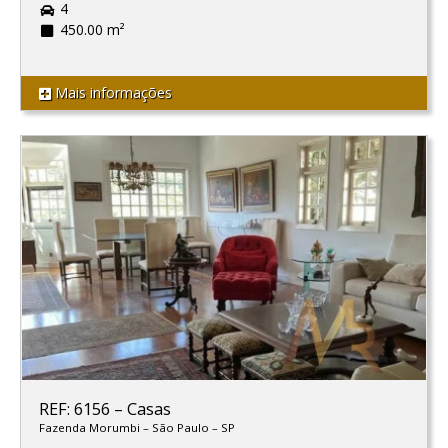
4
450.00 m²
Mais informações
REF: 6156
–
Casas
Fazenda Morumbi
–
São Paulo
–
SP