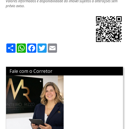
Valores informados e disponibilidade do imóvel sujeitos a alterações sem
prévio aviso.
Share
WhatsApp
Facebook
Twitter
Email
Fale com o Corretor