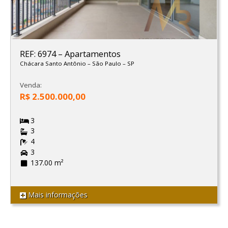
REF: 6974
–
Apartamentos
Chácara Santo Antônio
–
São Paulo
–
SP
Venda:
R$ 2.500.000,00
3
3
4
3
137.00 m²
Mais informações