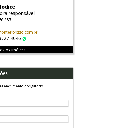
Iodice
ora responsável
76.985
onteirorizzo.com.br
 8727-4046
WhatsApp
dos os imóveis
ões
reenchimento obrigatório.