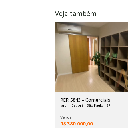
Veja também
REF: 5843
–
Comerciais
Jardim Caboré
–
São Paulo
–
SP
Venda:
R$ 380.000,00