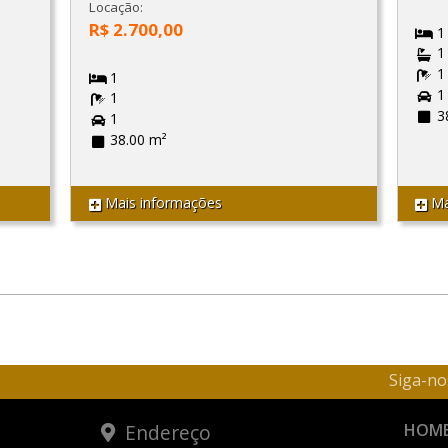
Locação:
R$ 2.700,00
1
1
1
1
1
1
3
1
38.00 m²
Mais informações
Ma
Siga-no
Endereço
HOM