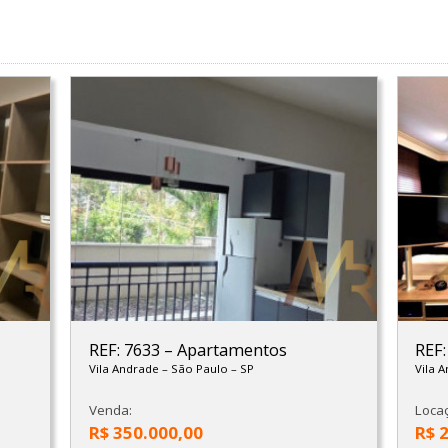
REF: 7633
–
Apartamentos
REF
Vila Andrade
–
São Paulo
–
SP
Vila 
Venda:
Loca
R$ 350.000,00
R$ 