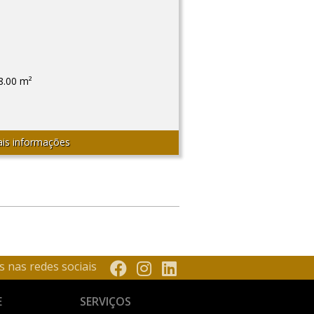
8.00 m²
is informações
s nas redes sociais
E
SERVIÇOS