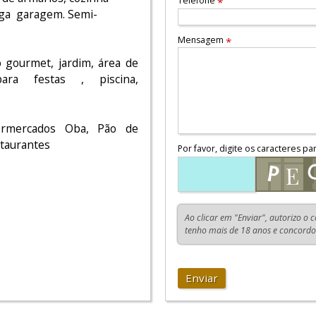
Telefone
*
vaga garagem. Semi-
Mensagem
*
o gourmet, jardim, área de
para festas , piscina,
permercados Oba, Pão de
staurantes
Por favor, digite os caracteres pa
Ao clicar em "Enviar", autorizo o 
tenho mais de 18 anos e concord
Enviar