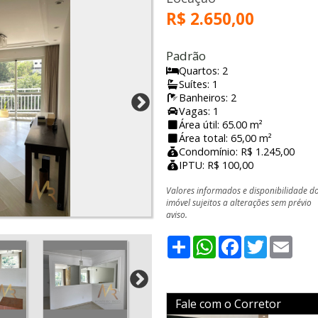
R$ 2.650,00
Padrão
Quartos: 2
Suítes: 1
Banheiros: 2
Vagas: 1
Área útil: 65.00 m²
Área total: 65,00 m²
Condomínio: R$ 1.245,00
IPTU: R$ 100,00
Valores informados e disponibilidade d
imóvel sujeitos a alterações sem prévio
aviso.
Share
WhatsApp
Facebook
Twitter
Emai
Fale com o Corretor