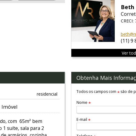
Beth 
Corret
CRECI: 
beth@m
(11) 9
Ver to
Obtenha Mais Informaç
Todos os campos com
são de p
*
residencial
Nome
*
 Imóvel
E-mail
*
ado, com 65m² bem
 1 suíte, sala para 2
 de armários, cozinha