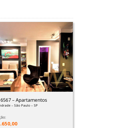
: 6567
–
Apartamentos
Andrade
–
São Paulo
–
SP
ção:
2.650,00