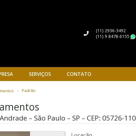
(11) 2936-3492
(11) 9 8478-6155
PRESA
SERVIÇOS
CONTATO
amentos
Padrão
rtamentos
 Andrade – São Paulo – SP – CEP:
05726-110
Locação