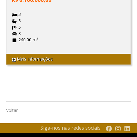
3
3
5
3
240.00 m²
Mais informações
Voltar
Siga-nos nas redes sociais