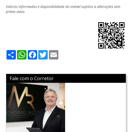
Valores informados e disponibilidade do imóvel sujeitos a alterações sem
prévio aviso.
Share
WhatsApp
Facebook
Twitter
Email
Fale com o Corretor