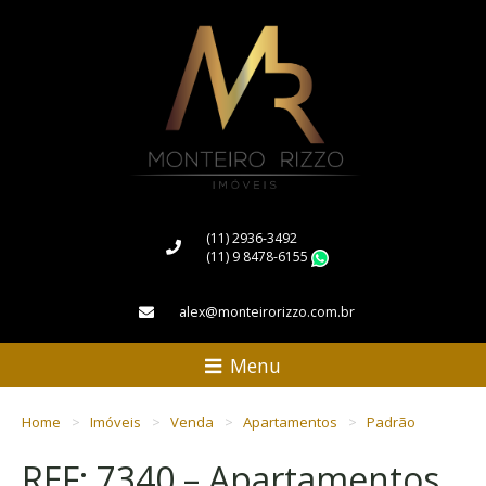
(11) 2936-3492
(11) 9 8478-6155
WhatsApp
alex@monteirorizzo.com.br
Menu
Home
Imóveis
Venda
Apartamentos
Padrão
REF: 7340 – Apartamentos