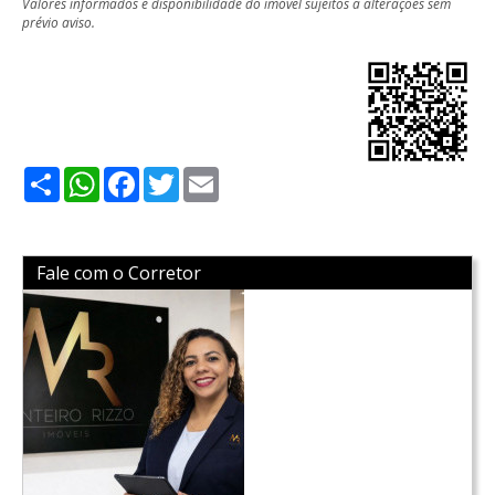
Valores informados e disponibilidade do imóvel sujeitos a alterações sem
prévio aviso.
Share
WhatsApp
Facebook
Twitter
Email
Fale com o Corretor