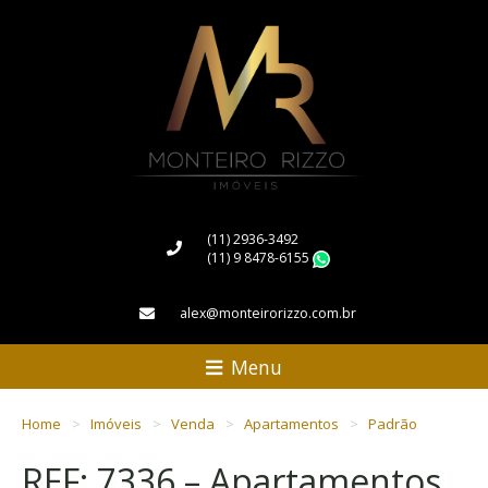
(11) 2936-3492
(11) 9 8478-6155
WhatsApp
alex@monteirorizzo.com.br
Menu
Home
Imóveis
Venda
Apartamentos
Padrão
REF: 7336 – Apartamentos