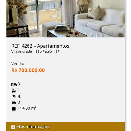
REF: 4262
–
Apartamentos
Vila Andrade
–
São Paulo
–
SP
Venda:
R$ 700.000,00
3
1
4
3
114.00 m²
Mais informações