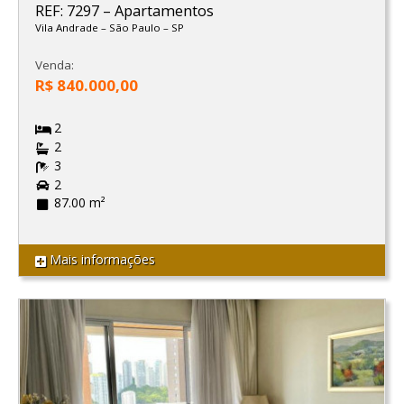
REF: 7297
–
Apartamentos
Vila Andrade
–
São Paulo
–
SP
Venda:
R$ 840.000,00
2
2
3
2
87.00 m²
Mais informações