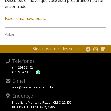
Desculpe, o imóvel que você está procurando não foi
encontrado.
Fazer uma nova busca
Voltar
Siga-nos nas redes sociais
Telefones
(11) 2936-3492
(11) 9 8478-6155
WhatsApp
E-mail
alex@monteirorizzo.com.br
Endereço
Imobiliária Monteiro Rizzo - CRECI 22.855-J
RUA DR LUIZ MIGLIANO, 1986