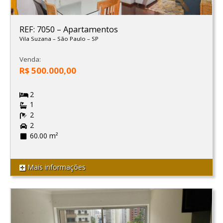
REF: 7050
–
Apartamentos
Vila Suzana
–
São Paulo
–
SP
Venda:
R$ 500.000,00
2
1
2
2
60.00 m²
Mais informações