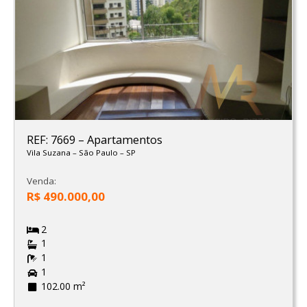
REF: 7669
–
Apartamentos
Vila Suzana
–
São Paulo
–
SP
Venda:
R$ 490.000,00
2
1
1
1
102.00 m²