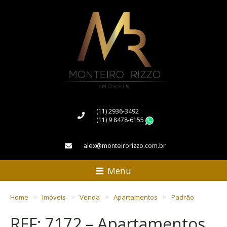
(11) 2936-3492
(11) 9 8478-6155
WhatsApp
alex@monteirorizzo.com.br
Menu
Home
Imóveis
Venda
Apartamentos
Padrão
REF: 7172 – Apartamentos