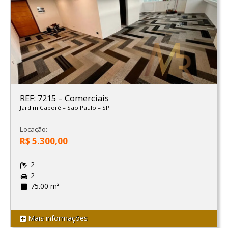
REF: 7215
–
Comerciais
Jardim Caboré
–
São Paulo
–
SP
Locação:
R$ 5.300,00
2
2
75.00 m²
Mais informações