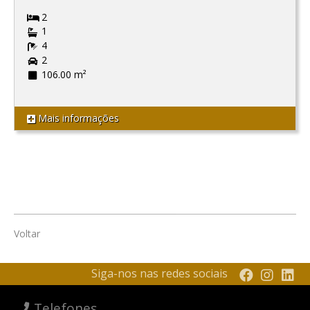
2
1
4
2
106.00 m²
Mais informações
Voltar
Siga-nos nas redes sociais
Telefones