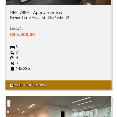
REF: 7489
–
Apartamentos
Parque Bairro Morumbi
–
São Paulo
–
SP
Locação:
R$ 5.000,00
3
3
4
3
145.00 m²
Mais informações