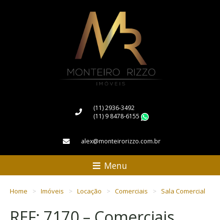
(11) 2936-3492
(11) 9 8478-6155
WhatsApp
alex@monteirorizzo.com.br
Menu
Home
Imóveis
Locação
Comerciais
Sala Comercial
REF: 7170 – Comerciais