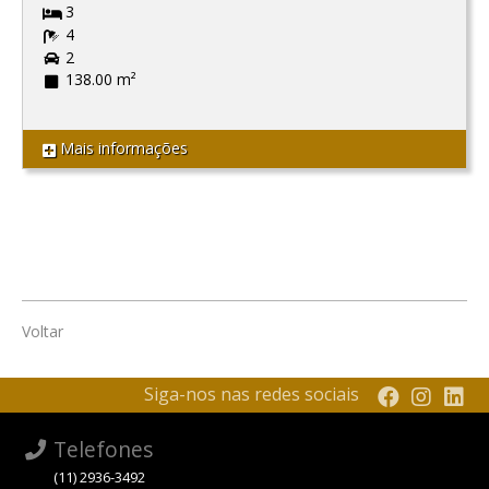
3
4
2
138.00 m²
Mais informações
Voltar
Siga-nos nas redes sociais
Telefones
(11) 2936-3492