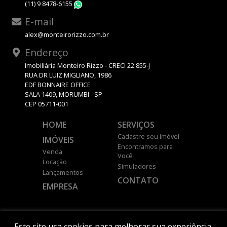
(11) 9 8478-6155
WhatsApp
E-mail
alex@monteirorizzo.com.br
Endereço
Imobiliária Monteiro Rizzo - CRECI 22.855-J
RUA DR LUIZ MIGLIANO, 1986
EDF BONNAIRE OFFICE
SALA 1409, MORUMBI - SP
CEP 05711-001
HOME
SERVIÇOS
Cadastre seu Imóvel
IMÓVEIS
Encontramos para
Venda
Você
Locação
Simuladores
Lançamentos
CONTATO
EMPRESA
DESENVOLVIDO POR
Este site usa cookies para melhorar sua experiência.