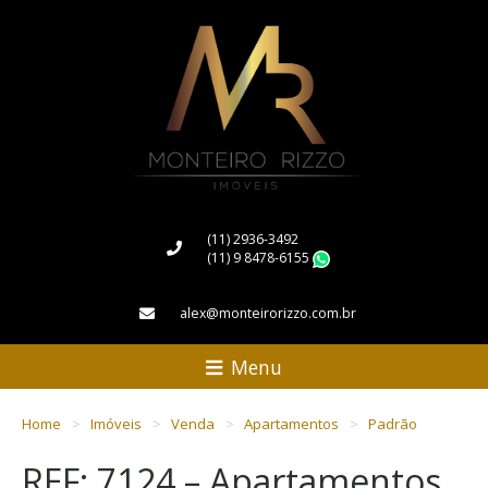
(11) 2936-3492
(11) 9 8478-6155
WhatsApp
alex@monteirorizzo.com.br
Menu
Home
Imóveis
Venda
Apartamentos
Padrão
REF: 7124 – Apartamentos