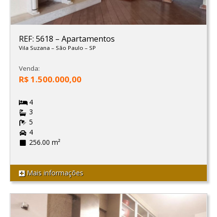
REF: 5618
–
Apartamentos
Vila Suzana
–
São Paulo
–
SP
Venda:
R$ 1.500.000,00
4
3
5
4
256.00 m²
Mais informações