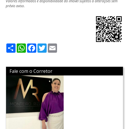
Valores informados e disponibilidade do imóvel sujeitos a alterações sem
prévio aviso.
Share
WhatsApp
Facebook
Twitter
Email
Fale com o Corretor