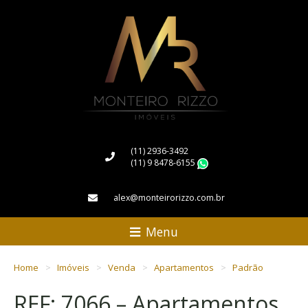
(11) 2936-3492
(11) 9 8478-6155
WhatsApp
alex@monteirorizzo.com.br
Menu
Home
Imóveis
Venda
Apartamentos
Padrão
REF: 7066 – Apartamentos