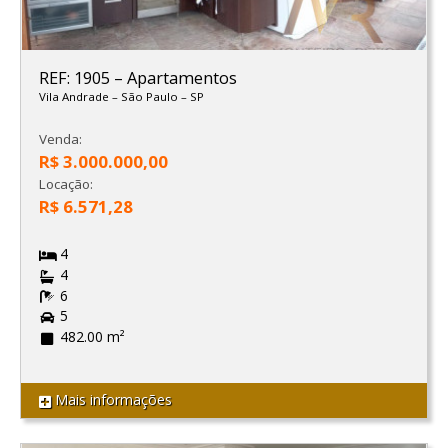
REF: 1905
–
Apartamentos
Vila Andrade
–
São Paulo
–
SP
Venda:
R$ 3.000.000,00
Locação:
R$ 6.571,28
4
4
6
5
482.00 m²
Mais informações