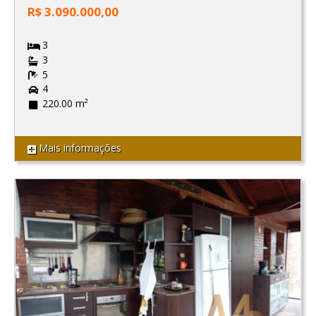
R$ 3.090.000,00
3
3
5
4
220.00 m²
Mais informações