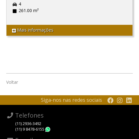
4
261.00 m²
Mais informações
Voltar
Siga-nos nas redes sociais
Telefones
(11) 2936-3492
(11) 9 8478-6155
WhatsApp