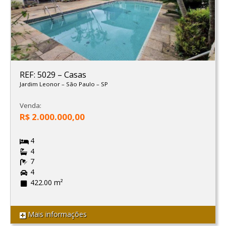
REF: 5029
–
Casas
Jardim Leonor
–
São Paulo
–
SP
Venda:
R$ 2.000.000,00
4
4
7
4
422.00 m²
Mais informações