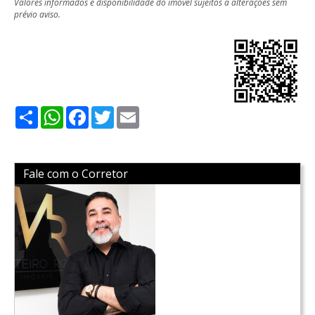
Valores informados e disponibilidade do imóvel sujeitos a alterações sem
prévio aviso.
Share
WhatsApp
Facebook
Twitter
Email
Fale com o Corretor