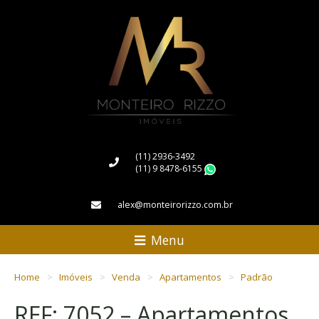
(11) 2936-3492
(11) 9 8478-6155
WhatsApp
alex@monteirorizzo.com.br
Menu
Home
Imóveis
Venda
Apartamentos
Padrão
REF: 7052 – Apartamentos