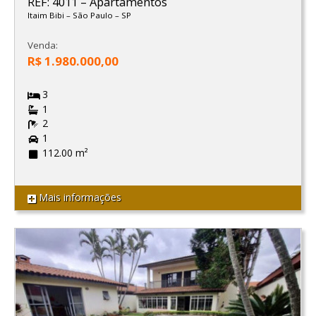
REF: 4011
–
Apartamentos
Itaim Bibi
–
São Paulo
–
SP
Venda:
R$ 1.980.000,00
3
1
2
1
112.00 m²
Mais informações