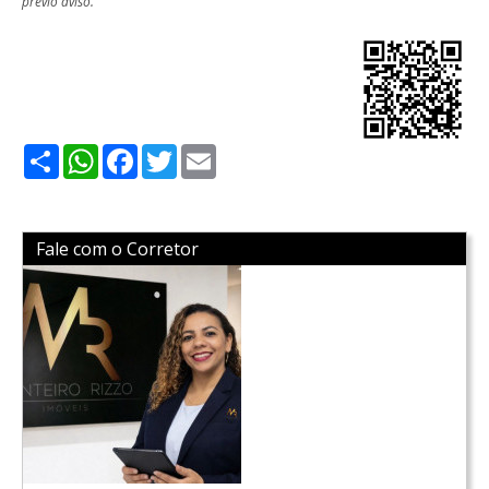
prévio aviso.
Share
WhatsApp
Facebook
Twitter
Email
Fale com o Corretor