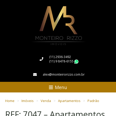
(11) 2936-3492
(11) 9 8478-6155
WhatsApp
alex@monteirorizzo.com.br
Menu
Home
Imóveis
Venda
Apartamentos
Padrão
REF: 7047 – Apartamentos