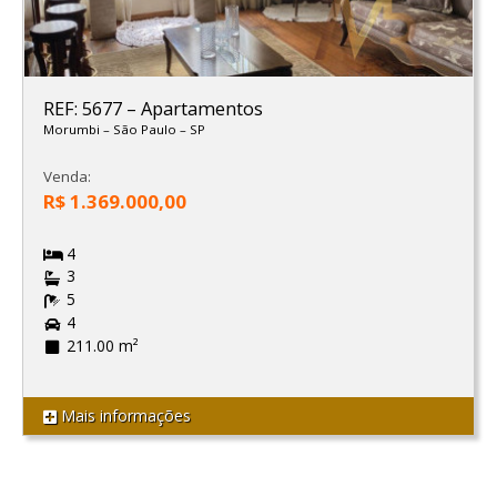
REF: 5677
–
Apartamentos
Morumbi
–
São Paulo
–
SP
Venda:
R$ 1.369.000,00
4
3
5
4
211.00 m²
Mais informações