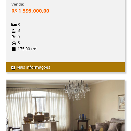
Venda:
R$ 1.595.000,00
3
3
5
3
175.00 m²
Mais informações