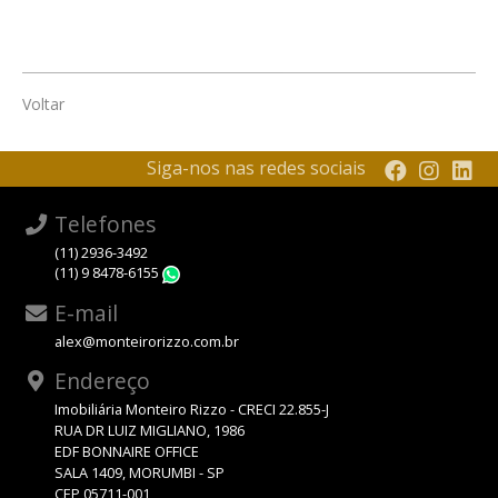
Voltar
Siga-nos nas redes sociais
Telefones
(11) 2936-3492
(11) 9 8478-6155
WhatsApp
E-mail
alex@monteirorizzo.com.br
Endereço
Imobiliária Monteiro Rizzo - CRECI 22.855-J
RUA DR LUIZ MIGLIANO, 1986
EDF BONNAIRE OFFICE
SALA 1409, MORUMBI - SP
CEP 05711-001