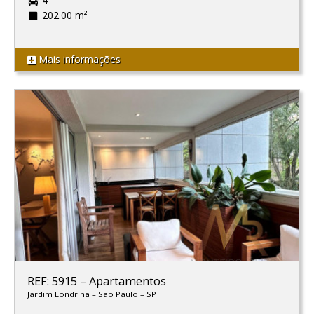
4
202.00 m²
Mais informações
REF: 5915
–
Apartamentos
Jardim Londrina
–
São Paulo
–
SP