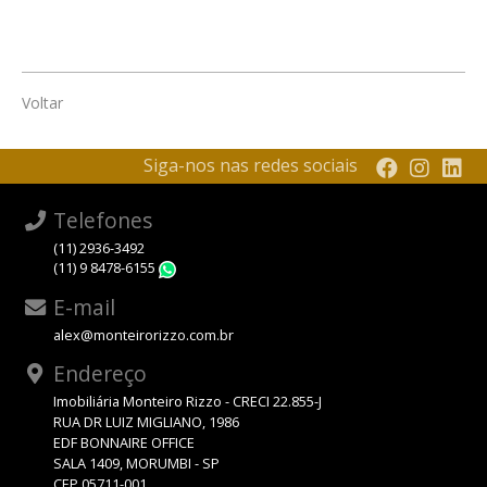
Voltar
Siga-nos nas redes sociais
Telefones
(11) 2936-3492
(11) 9 8478-6155
WhatsApp
E-mail
alex@monteirorizzo.com.br
Endereço
Imobiliária Monteiro Rizzo - CRECI 22.855-J
RUA DR LUIZ MIGLIANO, 1986
EDF BONNAIRE OFFICE
SALA 1409, MORUMBI - SP
CEP 05711-001