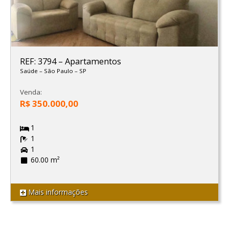
REF: 3794
–
Apartamentos
Saúde
–
São Paulo
–
SP
Venda:
R$ 350.000,00
1
1
1
60.00 m²
Mais informações