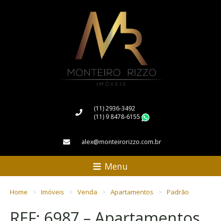
(11) 2936-3492
(11) 9 8478-6155
WhatsApp
alex@monteirorizzo.com.br
Menu
Home
Imóveis
Venda
Apartamentos
Padrão
REF: 6987 – Apartamentos