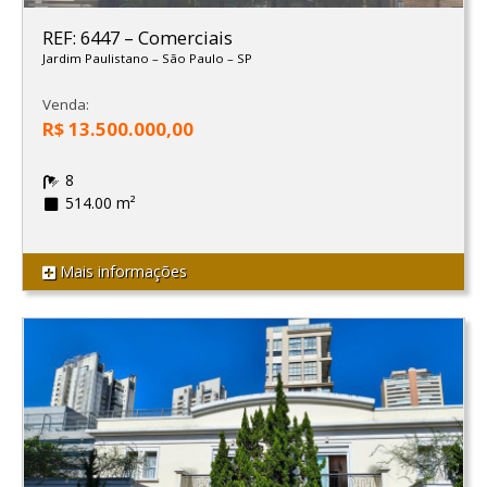
REF: 6447
–
Comerciais
Jardim Paulistano
–
São Paulo
–
SP
Venda:
R$ 13.500.000,00
8
514.00 m²
Mais informações