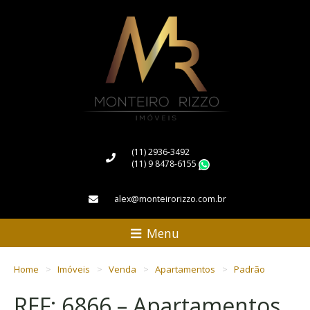
(11) 2936-3492
(11) 9 8478-6155
WhatsApp
alex@monteirorizzo.com.br
Menu
Home
Imóveis
Venda
Apartamentos
Padrão
REF: 6866 – Apartamentos