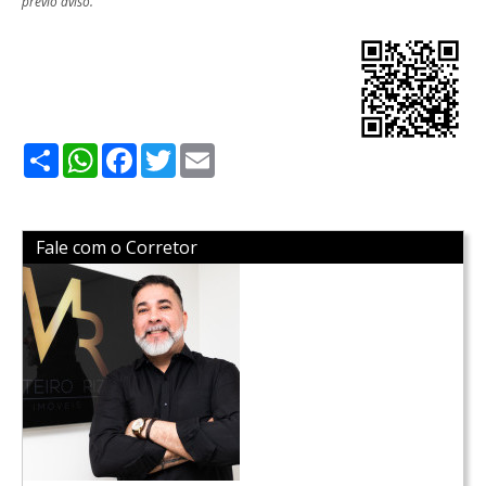
prévio aviso.
Share
WhatsApp
Facebook
Twitter
Email
Fale com o Corretor