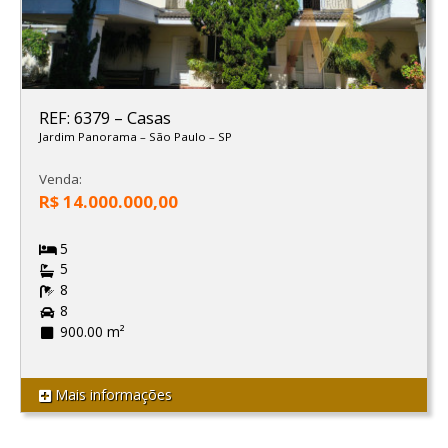
REF: 6379
–
Casas
Jardim Panorama
–
São Paulo
–
SP
Venda:
R$ 14.000.000,00
5
5
8
8
900.00 m²
Mais informações