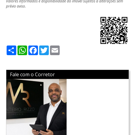
Valores informados e disponibilidade do imóvel sujeitos a alterações sem
prévio aviso.
Share
WhatsApp
Facebook
Twitter
Email
Fale com o Corretor