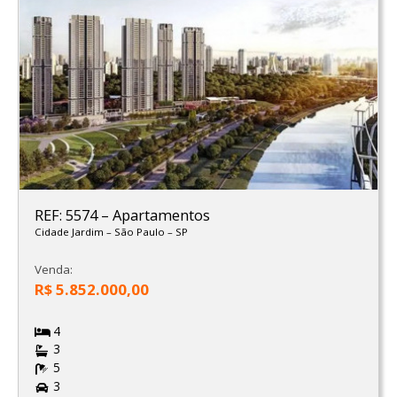
REF: 5574
–
Apartamentos
Cidade Jardim
–
São Paulo
–
SP
Venda:
R$ 5.852.000,00
4
3
5
3