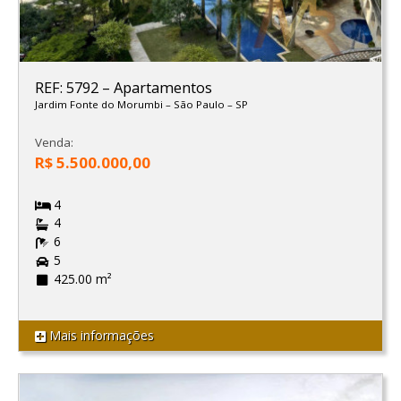
REF: 5792
–
Apartamentos
Jardim Fonte do Morumbi
–
São Paulo
–
SP
Venda:
R$ 5.500.000,00
4
4
6
5
425.00 m²
Mais informações