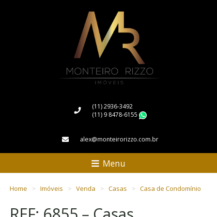
(11) 2936-3492
(11) 9 8478-6155
WhatsApp
alex@monteirorizzo.com.br
Menu
Home
Imóveis
Venda
Casas
Casa de Condomínio
REF: 6855 – Casas