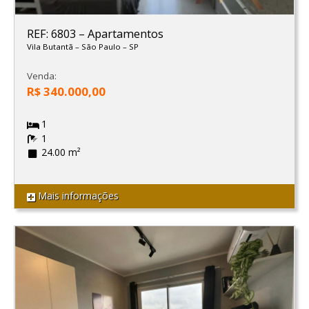
REF: 6803
–
Apartamentos
Vila Butantã
–
São Paulo
–
SP
Venda:
R$ 340.000,00
1
1
24.00 m²
Mais informações