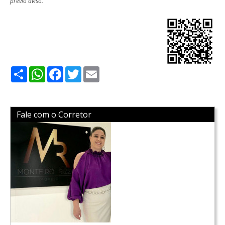
prévio aviso.
Share
WhatsApp
Facebook
Twitter
Email
Fale com o Corretor