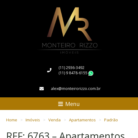
(11) 2936-3492
(11) 9 8478-6155
WhatsApp
alex@monteirorizzo.com.br
Menu
Home
Imóveis
Venda
Apartamentos
Padrão
REF: 6763 – Apartamentos