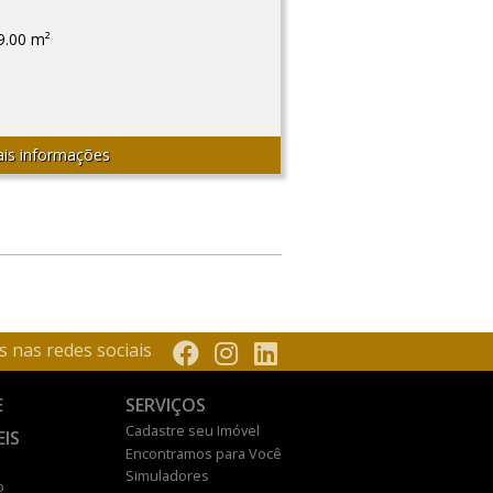
9.00 m²
is informações
s nas redes sociais
E
SERVIÇOS
Cadastre seu Imóvel
EIS
Encontramos para Você
Simuladores
o