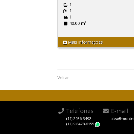
1
1
1
40.00 m²
Mais informações
Voltar
Telefones
E-mail
(11) 2936-3492
alex@montei
(11) 9 8478-6155
WhatsApp