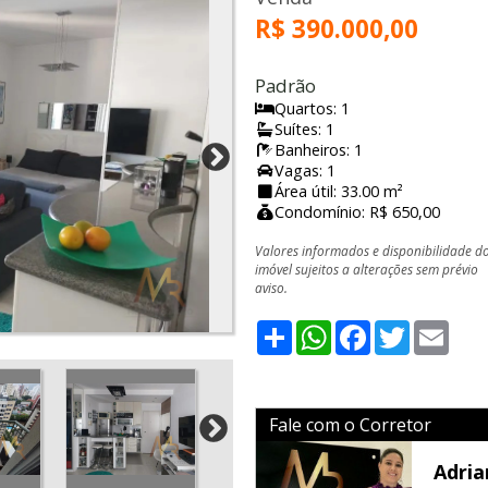
R$ 390.000,00
Padrão
Quartos: 1
Suítes: 1
Banheiros: 1
Vagas: 1
Área útil: 33.00 m²
Condomínio: R$ 650,00
Valores informados e disponibilidade d
imóvel sujeitos a alterações sem prévio
aviso.
Share
WhatsApp
Facebook
Twitter
Emai
Fale com o Corretor
Adria