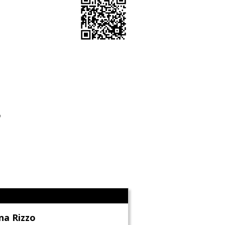
o
l
na Rizzo