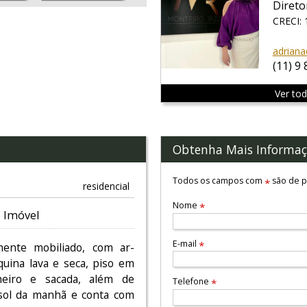
Direto
CRECI:
adriana
(11) 9
Ver to
Obtenha Mais Informaç
Todos os campos com
são de p
*
residencial
Nome
*
 Imóvel
E-mail
*
mente mobiliado, com ar-
quina lava e seca, piso em
heiro e sacada, além de
Telefone
*
 sol da manhã e conta com