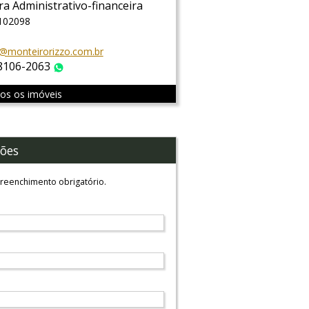
ra Administrativo-financeira
 102098
@monteirorizzo.com.br
 8106-2063
WhatsApp
dos os imóveis
ões
reenchimento obrigatório.