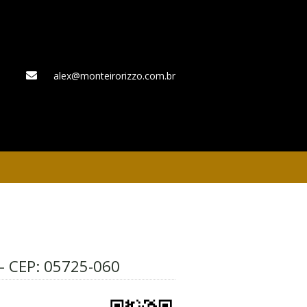
alex@monteirorizzo.com.br
WhatsApp
– CEP:
05725-060