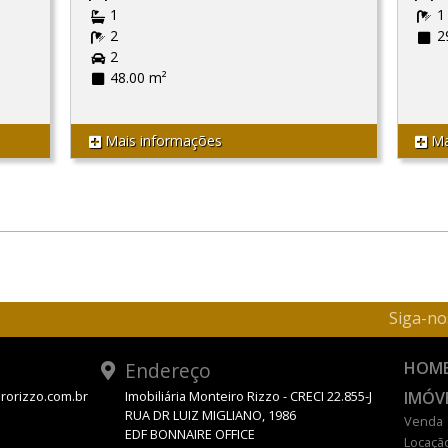
1
1
2
2
2
48.00 m²
Mais informações
Ma
Siga-no
Endereço
HOM
IMÓV
rorizzo.com.br
Imobiliária Monteiro Rizzo - CRECI 22.855-J
RUA DR LUIZ MIGLIANO, 1986
Venda
EDF BONNAIRE OFFICE
Locaçã