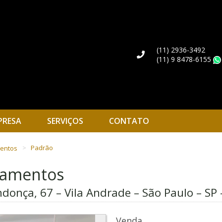
(11) 2936-3492
(11) 9 8478-6155
PRESA
SERVIÇOS
CONTATO
mentos
Padrão
rtamentos
donça, 67 – Vila Andrade – São Paulo – SP 
Venda