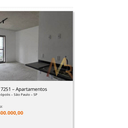
: 7251
–
Apartamentos
nópolis
–
São Paulo
–
SP
a:
400.000,00