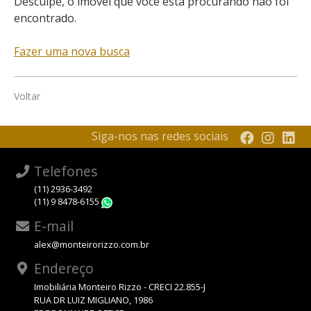
Desculpe, o imóvel que você está procurando não foi
encontrado.
Fazer uma nova busca
Voltar
Siga-nos nas redes sociais
Telefones
(11) 2936-3492
(11) 9 8478-6155
WhatsApp
E-mail
alex@monteirorizzo.com.br
Endereço
Imobiliária Monteiro Rizzo - CRECI 22.855-J
RUA DR LUIZ MIGLIANO, 1986