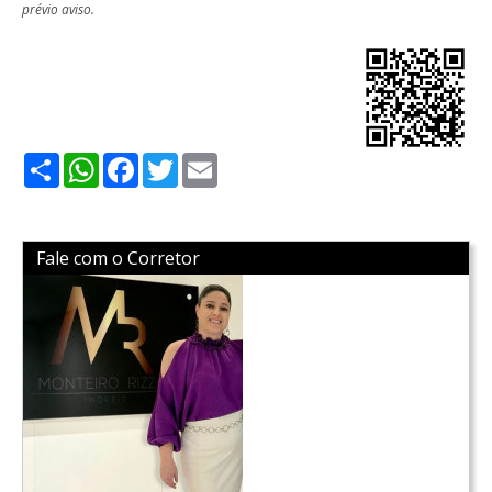
prévio aviso.
Share
WhatsApp
Facebook
Twitter
Email
Fale com o Corretor