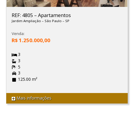
REF: 4805
–
Apartamentos
Jardim Ampliação
–
São Paulo
–
SP
Venda:
R$ 1.250.000,00
3
3
5
3
125.00 m²
Mais informações