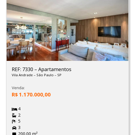
REF: 7330
–
Apartamentos
Vila Andrade
–
São Paulo
–
SP
Venda:
R$ 1.170.000,00
4
2
5
3
200.00 m²