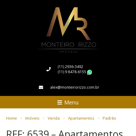
(11) 2936-3492
(11) 9 8478-6155
WhatsApp
alex@monteirorizzo.com.br
Menu
Home
Imóveis
Venda
Apartamentos
Padrão
REF: 6539 – Apartamentos