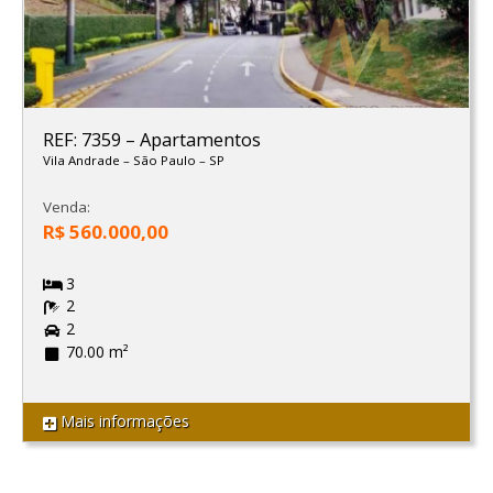
REF: 7359
–
Apartamentos
Vila Andrade
–
São Paulo
–
SP
Venda:
R$ 560.000,00
3
2
2
70.00 m²
Mais informações