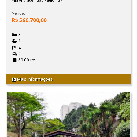
Vila Andrade
–
São Paulo
–
SP
Venda:
R$ 566.700,00
3
1
2
2
69.00 m²
Mais informações