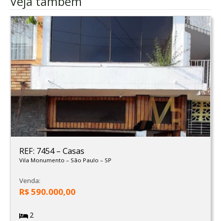
Veja também
REF: 7454
–
Casas
Vila Monumento
–
São Paulo
–
SP
Venda:
R$ 590.000,00
2