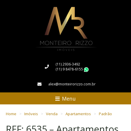
(11) 2936-3492
(11) 9 8478-6155
WhatsApp
alex@monteirorizzo.com.br
Menu
Home
Imóveis
Venda
Apartamentos
Padrão
REF: 6535 – Apartamentos