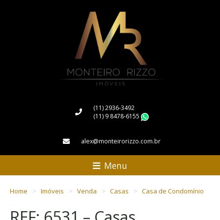
(11) 2936-3492
(11) 9 8478-6155
WhatsApp
alex@monteirorizzo.com.br
Menu
Home
Imóveis
Venda
Casas
Casa de Condomínio
REF: 6531 – Casas