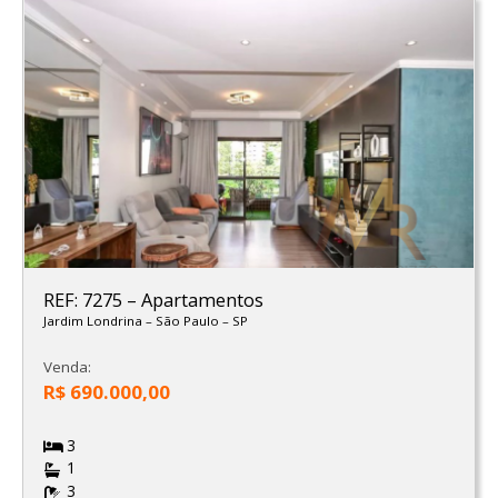
REF: 7275
–
Apartamentos
Jardim Londrina
–
São Paulo
–
SP
Venda:
R$ 690.000,00
3
1
3