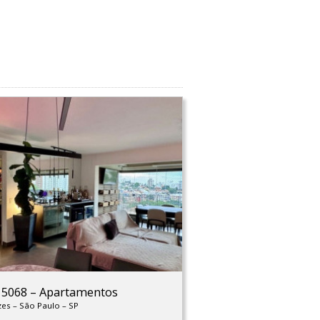
: 5068
–
Apartamentos
zes
–
São Paulo
–
SP