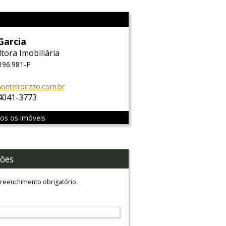
Garcia
tora Imobiliária
196.981-F
nteirorizzo.com.br
 4041-3773
dos os imóveis
ões
reenchimento obrigatório.