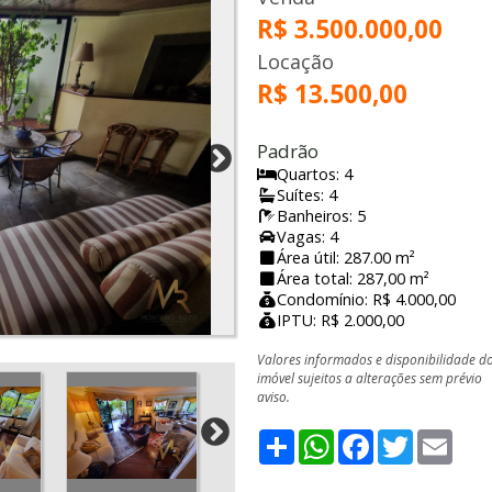
R$ 3.500.000,00
Locação
R$ 13.500,00
Padrão
Quartos: 4
Suítes: 4
Banheiros: 5
Vagas: 4
Área útil: 287.00 m²
Área total: 287,00 m²
Condomínio: R$ 4.000,00
IPTU: R$ 2.000,00
Valores informados e disponibilidade d
imóvel sujeitos a alterações sem prévio
aviso.
Share
WhatsApp
Facebook
Twitter
Emai