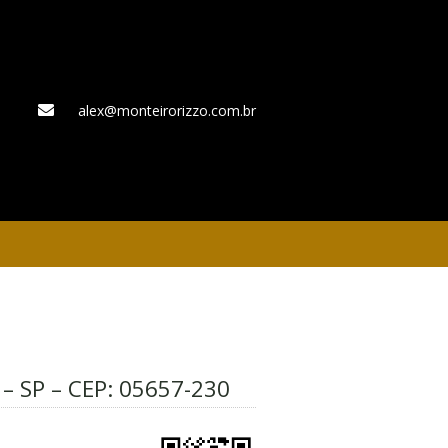
alex@monteirorizzo.com.br
WhatsApp
 – SP – CEP:
05657-230