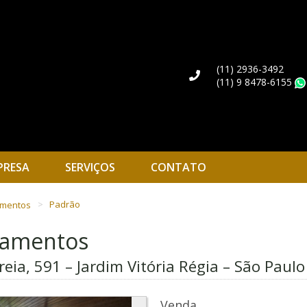
(11) 2936-3492
(11) 9 8478-6155
PRESA
SERVIÇOS
CONTATO
amentos
Padrão
rtamentos
eia, 591 – Jardim Vitória Régia – São Paulo
Venda