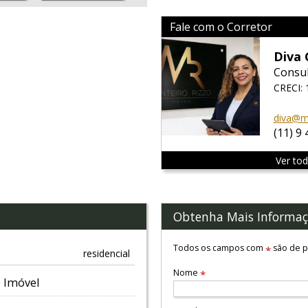
Fale com o Corretor
Diva 
Consul
CRECI: 
diva@mo
(11) 9
Ver to
Obtenha Mais Informaç
Todos os campos com
são de p
*
residencial
Nome
*
 Imóvel