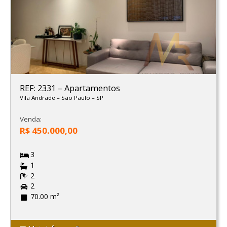
REF: 2331
–
Apartamentos
Vila Andrade
–
São Paulo
–
SP
Venda:
R$ 450.000,00
3
1
2
2
70.00 m²