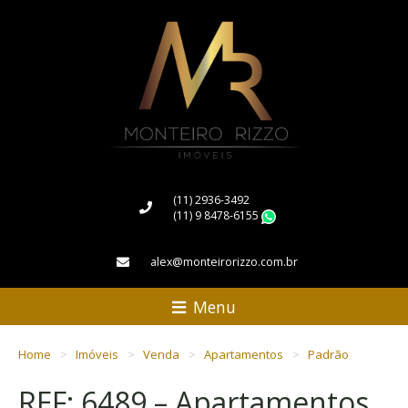
(11) 2936-3492
(11) 9 8478-6155
WhatsApp
alex@monteirorizzo.com.br
Menu
Home
Imóveis
Venda
Apartamentos
Padrão
REF: 6489 – Apartamentos