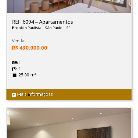
REF: 6094
–
Apartamentos
Brooklin Paulista
–
São Paulo
–
SP
Venda:
R$ 430.000,00
1
1
25.00 m²
Mais informações