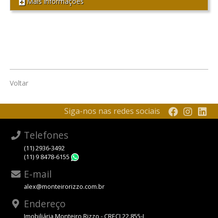
Mais informações
Voltar
Siga-nos nas redes sociais
Telefones
(11) 2936-3492
(11) 9 8478-6155
WhatsApp
E-mail
alex@monteirorizzo.com.br
Endereço
Imobiliária Monteiro Rizzo - CRECI 22.855-J