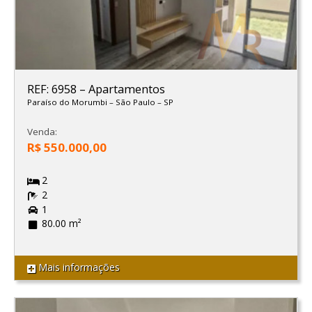
REF: 6958
–
Apartamentos
Paraíso do Morumbi
–
São Paulo
–
SP
Venda:
R$ 550.000,00
2
2
1
80.00 m²
Mais informações