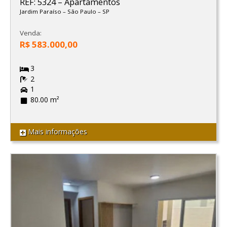
REF: 5324
–
Apartamentos
Jardim Paraíso
–
São Paulo
–
SP
Venda:
R$ 583.000,00
3
2
1
80.00 m²
Mais informações