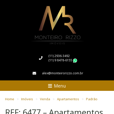
(11) 2936-3492
(11) 9 8478-6155
WhatsApp
alex@monteirorizzo.com.br
Menu
Home
Imóveis
Venda
Apartamentos
Padrão
REF: 6477 – Apartamentos