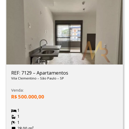
REF: 7129
–
Apartamentos
Vila Clementino
–
São Paulo
–
SP
Venda:
R$ 500.000,00
1
1
1
28.00 m²