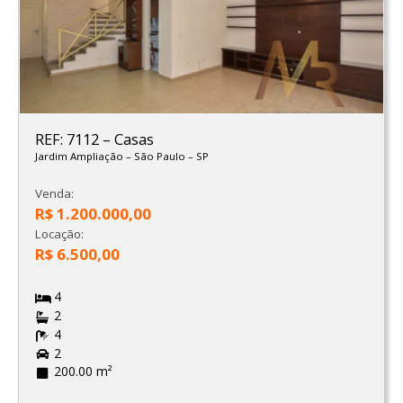
REF: 7112
–
Casas
Jardim Ampliação
–
São Paulo
–
SP
Venda:
R$ 1.200.000,00
Locação:
R$ 6.500,00
4
2
4
2
200.00 m²