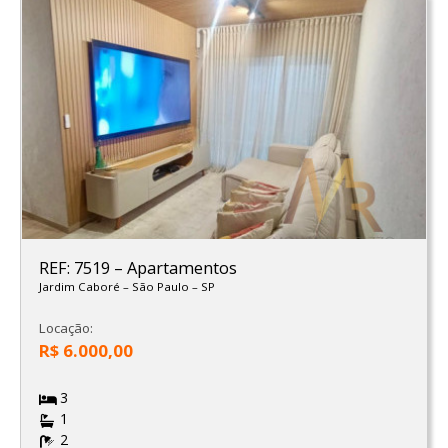
REF: 7519
–
Apartamentos
Jardim Caboré
–
São Paulo
–
SP
Locação:
R$ 6.000,00
3
1
2