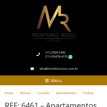
(11) 2936-3492
(11) 9 8478-6155
WhatsApp
alex@monteirorizzo.com.br
Menu
Home
Imóveis
Locação
Apartamentos
Padrão
REF: 6461 – Apartamentos