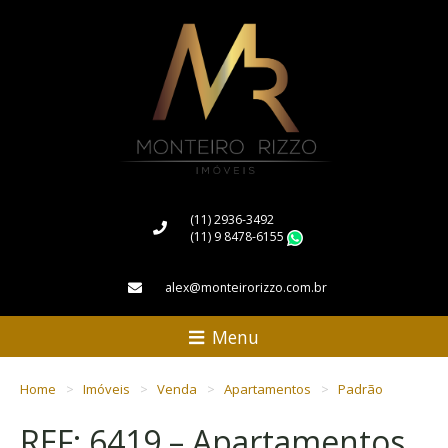
(11) 2936-3492
(11) 9 8478-6155
WhatsApp
alex@monteirorizzo.com.br
Menu
Home
Imóveis
Venda
Apartamentos
Padrão
REF: 6419 – Apartamentos