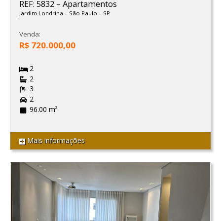
REF: 5832
–
Apartamentos
Jardim Londrina
–
São Paulo
–
SP
Venda:
R$ 720.000,00
2
2
3
2
96.00 m²
Mais informações