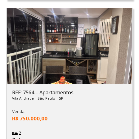
REF: 7564
–
Apartamentos
Vila Andrade
–
São Paulo
–
SP
Venda:
R$ 750.000,00
2