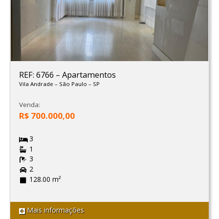
REF: 6766
–
Apartamentos
Vila Andrade
–
São Paulo
–
SP
Venda:
R$ 700.000,00
3
1
3
2
128.00 m²
Mais informações