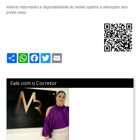
Valores informados e disponibilidade do imóvel sujeitos a alterações sem
prévio aviso.
Share
WhatsApp
Facebook
Twitter
Email
Fale com o Corretor