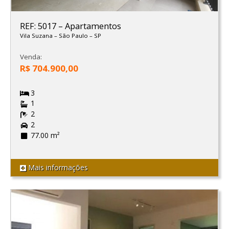
REF: 5017
–
Apartamentos
Vila Suzana
–
São Paulo
–
SP
Venda:
R$ 704.900,00
3
1
2
2
77.00 m²
Mais informações