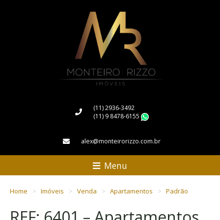
(11) 2936-3492
(11) 9 8478-6155
WhatsApp
alex@monteirorizzo.com.br
Menu
Home
Imóveis
Venda
Apartamentos
Padrão
REF: 6401 – Apartamentos