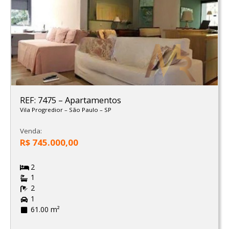
REF: 7475
–
Apartamentos
Vila Progredior
–
São Paulo
–
SP
Venda:
R$ 745.000,00
2
1
2
1
61.00 m²