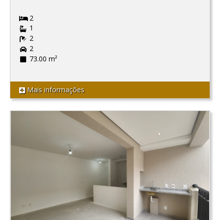
2
1
2
2
73.00 m²
Mais informações