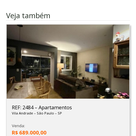
Veja também
REF: 2484
–
Apartamentos
Vila Andrade
–
São Paulo
–
SP
Venda:
R$ 689.000,00