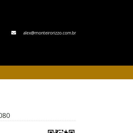
alex@monteirorizzo.com.br
WhatsApp
080