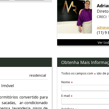
Adria
Direto
CRECI:
adriana
(11) 9
Ver to
Obtenha Mais Informaç
Todos os campos com
são de p
*
residencial
Nome
*
 Imóvel
E-mail
*
rmitórios convertido para
sacadas, ar-condicionado
pensa, lavanderia, pisos de