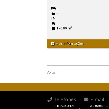
3
2
3
3
170.00 m²
Mais informações
Voltar
Telefones
E-mail
(11) 2936-3492
alex@montei