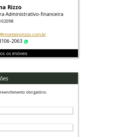
na Rizzo
ra Administrativo-financeira
 102098
@monteirorizzo.com.br
 8106-2063
WhatsApp
dos os imóveis
ões
reenchimento obrigatório.