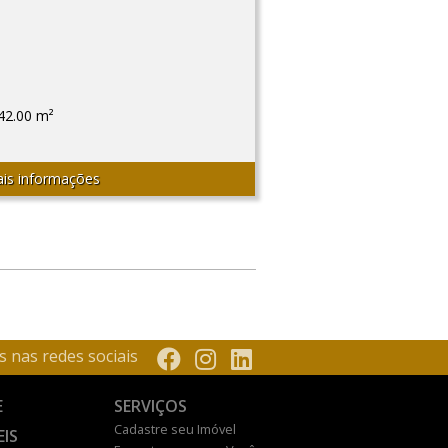
42.00 m²
is informações
s nas redes sociais
E
SERVIÇOS
Cadastre seu Imóvel
EIS