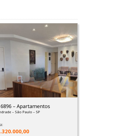
: 6896
–
Apartamentos
Andrade
–
São Paulo
–
SP
a:
1.320.000,00