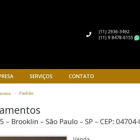
(11) 2936-3492
(11) 9 8478-6155
PRESA
SERVIÇOS
CONTATO
mentos
Padrão
rtamentos
 – Brooklin – São Paulo – SP – CEP:
04704-
Venda