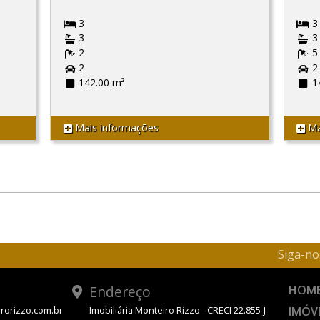
3
3
3
3
2
5
2
2
142.00 m²
1
Mais informações
Ma
Siga-no
Endereço
HOM
IMÓV
rorizzo.com.br
Imobiliária Monteiro Rizzo - CRECI 22.855-J