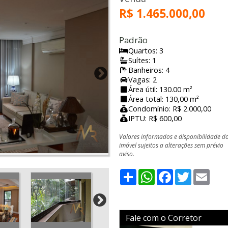
R$ 1.465.000,00
Padrão
Quartos: 3
Suítes: 1
Banheiros: 4
Vagas: 2
Área útil: 130.00 m²
Área total: 130,00 m²
Condomínio: R$ 2.000,00
IPTU: R$ 600,00
Valores informados e disponibilidade d
imóvel sujeitos a alterações sem prévio
aviso.
Share
WhatsApp
Facebook
Twitter
Emai
Fale com o Corretor