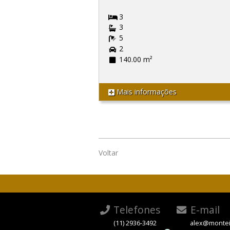
3
3
5
2
140.00 m²
Mais informações
Voltar
Telefones
E-mail
(11) 2936-3492
alex@montei