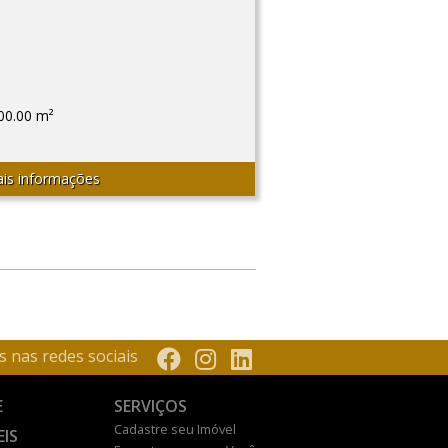
00.00 m²
is informações
s nas redes sociais
E
SERVIÇOS
Cadastre seu Imóvel
EIS