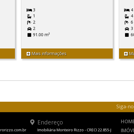
3
4
1
4
2
6
2
3
91.00 m²
6
Mais informações
Ma
Siga-no
Endereço
HOM
IMÓV
rorizzo.com.br
Imobiliária Monteiro Rizzo - CRECI 22.855-J