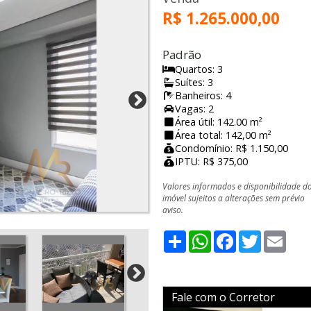
R$ 1.265.000,00
Padrão
Quartos: 3
Suítes: 3
Banheiros: 4
Vagas: 2
Área útil: 142.00 m²
Área total: 142,00 m²
Condomínio: R$ 1.150,00
IPTU: R$ 375,00
Valores informados e disponibilidade d
imóvel sujeitos a alterações sem prévio
aviso.
Share
WhatsApp
Facebook
Twitter
Emai
Fale com o Corretor