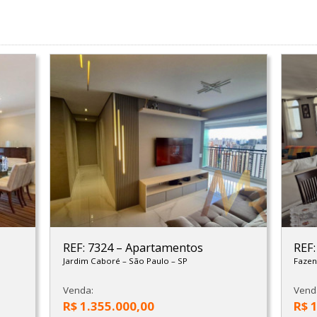
REF: 7324
–
Apartamentos
REF
Jardim Caboré
–
São Paulo
–
SP
Faze
Venda:
Vend
R$ 1.355.000,00
R$ 