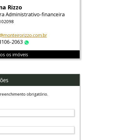
na Rizzo
ra Administrativo-financeira
 102098
@monteirorizzo.com.br
 8106-2063
WhatsApp
dos os imóveis
ões
reenchimento obrigatório.