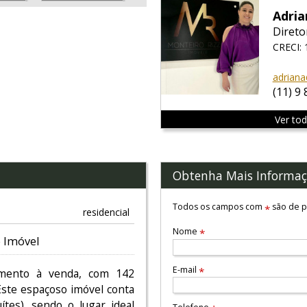
Adria
Direto
CRECI:
adriana
(11) 9
Ver to
Obtenha Mais Informaç
Todos os campos com
são de p
*
residencial
Nome
*
 Imóvel
E-mail
*
tamento à venda, com 142
Este espaçoso imóvel conta
tes), sendo o lugar ideal