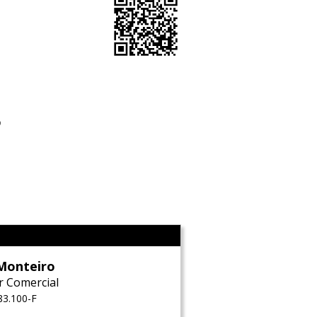
o
l
Monteiro
r Comercial
83.100-F