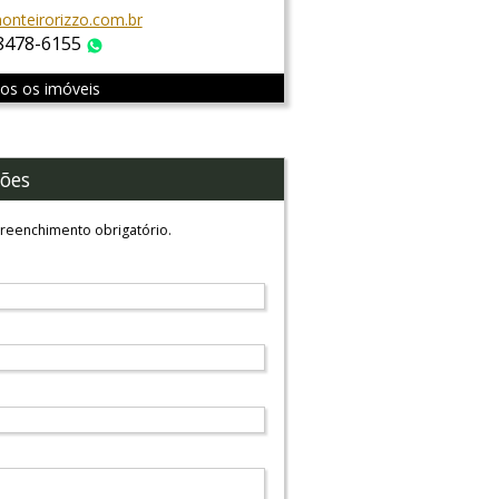
nteirorizzo.com.br
 8478-6155
WhatsApp
dos os imóveis
ões
reenchimento obrigatório.