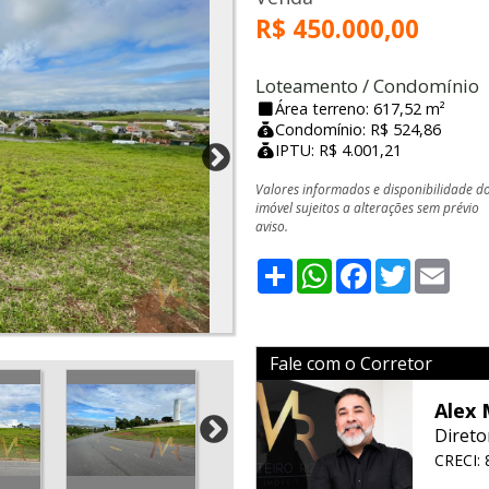
R$ 450.000,00
Loteamento / Condomínio
Área terreno: 617,52 m²
Condomínio: R$ 524,86
IPTU: R$ 4.001,21
Valores informados e disponibilidade d
imóvel sujeitos a alterações sem prévio
aviso.
Share
WhatsApp
Facebook
Twitter
Emai
Fale com o Corretor
Alex 
Direto
CRECI: 