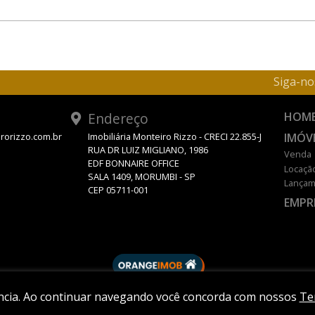
Siga-no
Endereço
HOM
IMÓV
rorizzo.com.br
Imobiliária Monteiro Rizzo - CRECI 22.855-J
RUA DR LUIZ MIGLIANO, 1986
Venda
EDF BONNAIRE OFFICE
Locaçã
SALA 1409, MORUMBI - SP
Lançam
CEP 05711-001
EMPR
DESENVOLVIDO POR
ência. Ao continuar navegando você concorda com nossos
Te
© 2026 MONTEIRO RIZZO.
Política de Privacidade