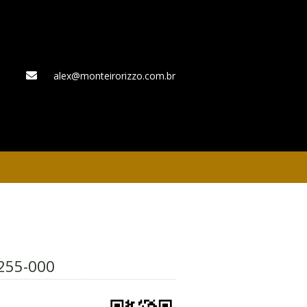
alex@monteirorizzo.com.br
WhatsApp
255-000