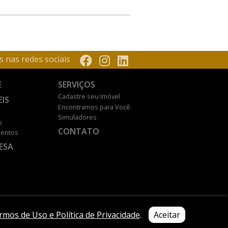
s nas redes sociais
E
SERVIÇOS
Cadastre seu Imóvel
EIS
Encontramos para Você
Simuladores
o
CONTATO
entos
ESA
rmos de Uso e Política de Privacidade
.
Aceitar