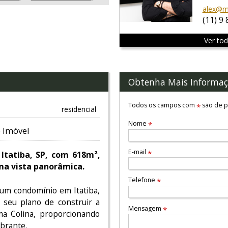
alex@mo
(11) 9
Ver to
Obtenha Mais Informaç
Todos os campos com
são de p
*
residencial
Nome
*
 Imóvel
E-mail
*
tatiba, SP, com 618m²,
ma vista panorâmica.
Telefone
*
um condomínio em Itatiba,
e seu plano de construir a
Mensagem
*
a Colina, proporcionando
brante.