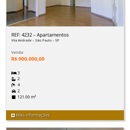
REF: 4232
–
Apartamentos
Vila Andrade
–
São Paulo
–
SP
Venda:
R$ 900.000,00
3
2
4
2
121.00 m²
Mais informações