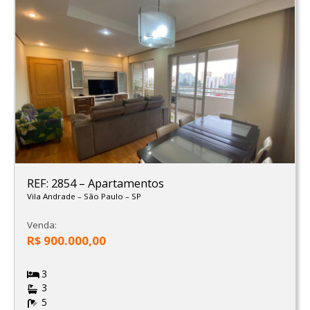
REF: 2854
–
Apartamentos
Vila Andrade
–
São Paulo
–
SP
Venda:
R$ 900.000,00
3
3
5