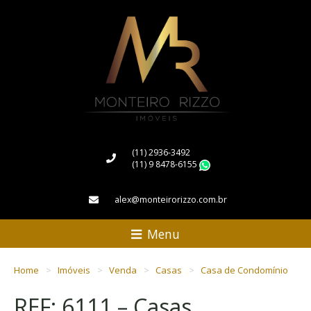
(11) 2936-3492
(11) 9 8478-6155
WhatsApp
alex@monteirorizzo.com.br
Menu
Home
Imóveis
Venda
Casas
Casa de Condomínio
REF: 6111 – Casas