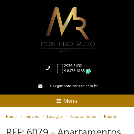
(11) 2936-3492
(11) 9 8478-6155
WhatsApp
alex@monteirorizzo.com.br
Menu
Home
Imóveis
Locação
Apartamentos
Padrão
REF: 6079 – Apartamentos