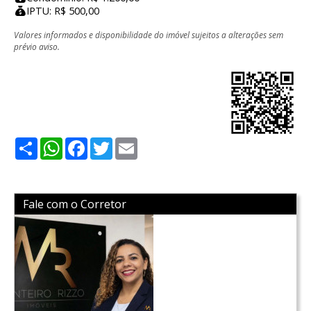
IPTU: R$ 500,00
Valores informados e disponibilidade do imóvel sujeitos a alterações sem
prévio aviso.
Share
WhatsApp
Facebook
Twitter
Email
Fale com o Corretor