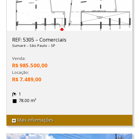
REF: 5305
–
Comerciais
Sumaré
–
São Paulo
–
SP
Venda:
R$ 985.500,00
Locação:
R$ 7.489,00
1
78.00 m²
Mais informações